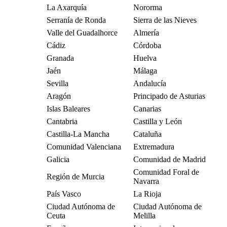
La Axarquía
Nororma
Serranía de Ronda
Sierra de las Nieves
Valle del Guadalhorce
Almería
Cádiz
Córdoba
Granada
Huelva
Jaén
Málaga
Sevilla
Andalucía
Aragón
Principado de Asturias
Islas Baleares
Canarias
Cantabria
Castilla y León
Castilla-La Mancha
Cataluña
Comunidad Valenciana
Extremadura
Galicia
Comunidad de Madrid
Comunidad Foral de
Región de Murcia
Navarra
País Vasco
La Rioja
Ciudad Autónoma de
Ciudad Autónoma de
Ceuta
Melilla