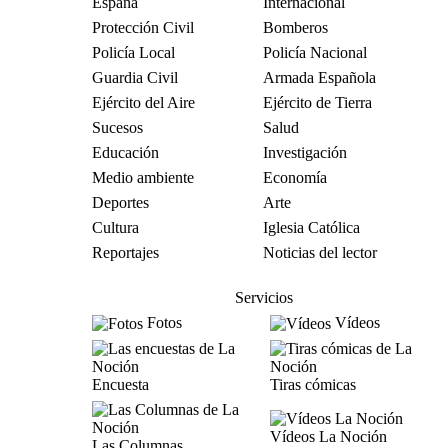
España
Internacional
Protección Civil
Bomberos
Policía Local
Policía Nacional
Guardia Civil
Armada Española
Ejército del Aire
Ejército de Tierra
Sucesos
Salud
Educación
Investigación
Medio ambiente
Economía
Deportes
Arte
Cultura
Iglesia Católica
Reportajes
Noticias del lector
Servicios
Fotos
Vídeos
Encuesta
Tiras cómicas
Vídeos La Noción
Las Columnas