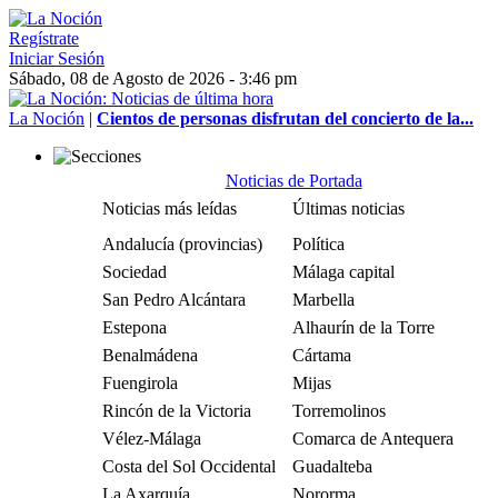
Regístrate
Iniciar Sesión
Sábado, 08 de Agosto de 2026 - 3:46 pm
La Noción
|
Cientos de personas disfrutan del concierto de la...
Noticias de Portada
Noticias más leídas
Últimas noticias
Andalucía (provincias)
Política
Sociedad
Málaga capital
San Pedro Alcántara
Marbella
Estepona
Alhaurín de la Torre
Benalmádena
Cártama
Fuengirola
Mijas
Rincón de la Victoria
Torremolinos
Vélez-Málaga
Comarca de Antequera
Costa del Sol Occidental
Guadalteba
La Axarquía
Nororma