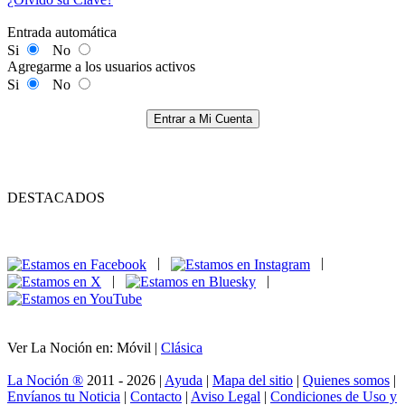
Entrada automática
Si
No
Agregarme a los usuarios activos
Si
No
Entrar a Mi Cuenta
DESTACADOS
|
|
|
|
Ver La Noción en: Móvil |
Clásica
La Noción ®
2011 - 2026 |
Ayuda
|
Mapa del sitio
|
Quienes somos
|
Envíanos tu Noticia
|
Contacto
|
Aviso Legal
|
Condiciones de Uso y