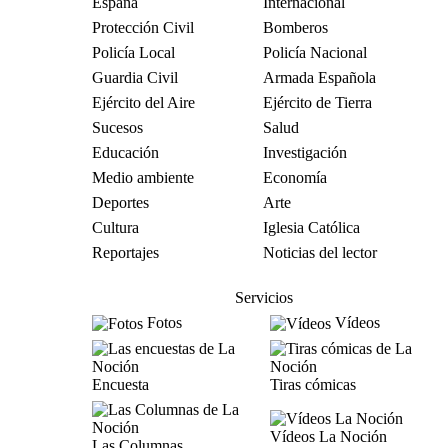
España
Internacional
Protección Civil
Bomberos
Policía Local
Policía Nacional
Guardia Civil
Armada Española
Ejército del Aire
Ejército de Tierra
Sucesos
Salud
Educación
Investigación
Medio ambiente
Economía
Deportes
Arte
Cultura
Iglesia Católica
Reportajes
Noticias del lector
Servicios
Fotos
Vídeos
Encuesta
Tiras cómicas
Vídeos La Noción
Las Columnas