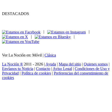
DESTACADOS
|
|
|
|
Ver La Noción en: Móvil |
Clásica
La Noción ®
2011 - 2026 |
Ayuda
|
Mapa del sitio
|
Quienes somos
|
Envíanos tu Noticia
|
Contacto
|
Aviso Legal
|
Condiciones de Uso y
Privacidad
|
Política de cookies
|
Preferencias del consentimiento de
cookies