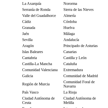
La Axarquía
Nororma
Serranía de Ronda
Sierra de las Nieves
Valle del Guadalhorce
Almería
Cádiz
Córdoba
Granada
Huelva
Jaén
Málaga
Sevilla
Andalucía
Aragón
Principado de Asturias
Islas Baleares
Canarias
Cantabria
Castilla y León
Castilla-La Mancha
Cataluña
Comunidad Valenciana
Extremadura
Galicia
Comunidad de Madrid
Comunidad Foral de
Región de Murcia
Navarra
País Vasco
La Rioja
Ciudad Autónoma de
Ciudad Autónoma de
Ceuta
Melilla