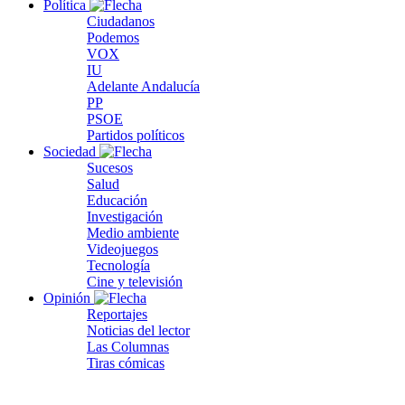
Política
Ciudadanos
Podemos
VOX
IU
Adelante Andalucía
PP
PSOE
Partidos políticos
Sociedad
Sucesos
Salud
Educación
Investigación
Medio ambiente
Videojuegos
Tecnología
Cine y televisión
Opinión
Reportajes
Noticias del lector
Las Columnas
Tiras cómicas