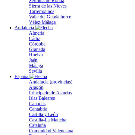
Serranía de Ronda
Sierra de las Nieves
Torremolinos
Valle del Guadalhorce
Vélez-Málaga
Andalucía
Almería
Cádiz
Córdoba
Granada
Huelva
Jaén
Málaga
Sevilla
España
Andalucía (provincias)
Aragón
Principado de Asturias
Islas Baleares
Canarias
Cantabria
Castilla y León
Castilla-La Mancha
Cataluña
Comunidad Valenciana