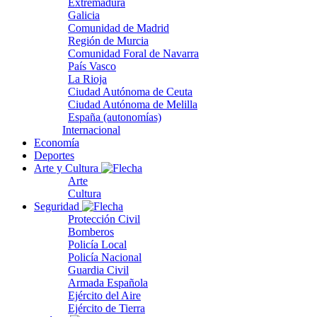
Extremadura
Galicia
Comunidad de Madrid
Región de Murcia
Comunidad Foral de Navarra
País Vasco
La Rioja
Ciudad Autónoma de Ceuta
Ciudad Autónoma de Melilla
España (autonomías)
Internacional
Economía
Deportes
Arte y Cultura
Arte
Cultura
Seguridad
Protección Civil
Bomberos
Policía Local
Policía Nacional
Guardia Civil
Armada Española
Ejército del Aire
Ejército de Tierra