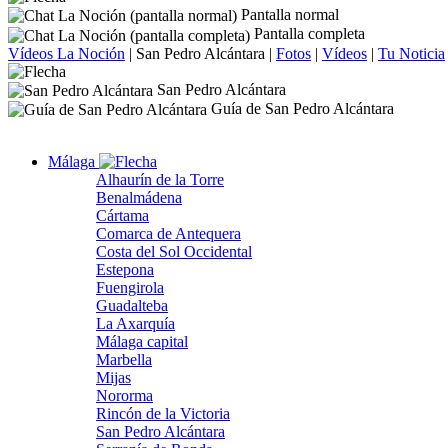
Pantalla normal
Pantalla completa
Vídeos La Noción
|
San Pedro Alcántara
|
Fotos
|
Vídeos
|
Tu Noticia
San Pedro Alcántara
Guía de San Pedro Alcántara
Málaga
Alhaurín de la Torre
Benalmádena
Cártama
Comarca de Antequera
Costa del Sol Occidental
Estepona
Fuengirola
Guadalteba
La Axarquía
Málaga capital
Marbella
Mijas
Nororma
Rincón de la Victoria
San Pedro Alcántara