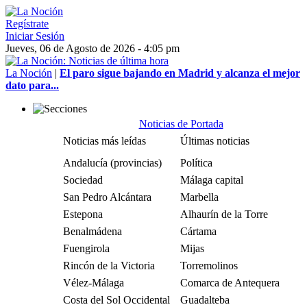
Regístrate
Iniciar Sesión
Jueves, 06 de Agosto de 2026 - 4:05 pm
La Noción
|
El paro sigue bajando en Madrid y alcanza el mejor
dato para...
Noticias de Portada
Noticias más leídas
Últimas noticias
Andalucía (provincias)
Política
Sociedad
Málaga capital
San Pedro Alcántara
Marbella
Estepona
Alhaurín de la Torre
Benalmádena
Cártama
Fuengirola
Mijas
Rincón de la Victoria
Torremolinos
Vélez-Málaga
Comarca de Antequera
Costa del Sol Occidental
Guadalteba