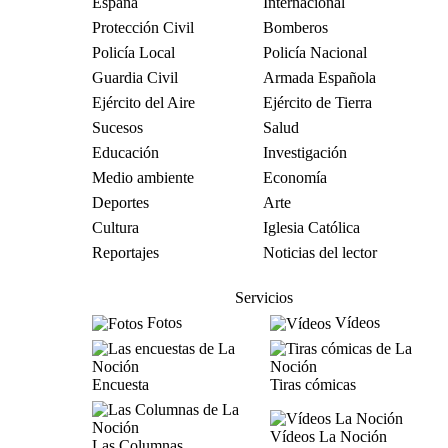
España
Internacional
Protección Civil
Bomberos
Policía Local
Policía Nacional
Guardia Civil
Armada Española
Ejército del Aire
Ejército de Tierra
Sucesos
Salud
Educación
Investigación
Medio ambiente
Economía
Deportes
Arte
Cultura
Iglesia Católica
Reportajes
Noticias del lector
Servicios
Fotos
Vídeos
Encuesta
Tiras cómicas
Vídeos La Noción
Las Columnas