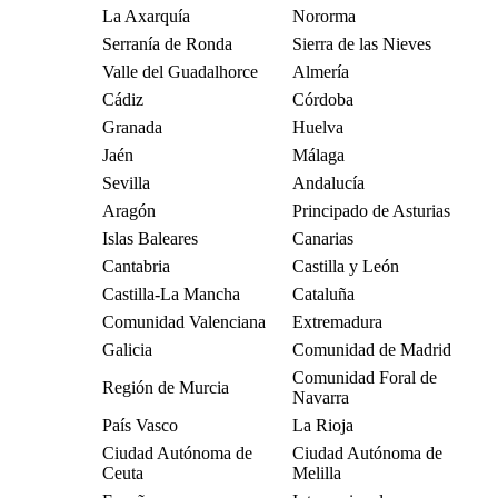
La Axarquía
Nororma
Serranía de Ronda
Sierra de las Nieves
Valle del Guadalhorce
Almería
Cádiz
Córdoba
Granada
Huelva
Jaén
Málaga
Sevilla
Andalucía
Aragón
Principado de Asturias
Islas Baleares
Canarias
Cantabria
Castilla y León
Castilla-La Mancha
Cataluña
Comunidad Valenciana
Extremadura
Galicia
Comunidad de Madrid
Comunidad Foral de
Región de Murcia
Navarra
País Vasco
La Rioja
Ciudad Autónoma de
Ciudad Autónoma de
Ceuta
Melilla