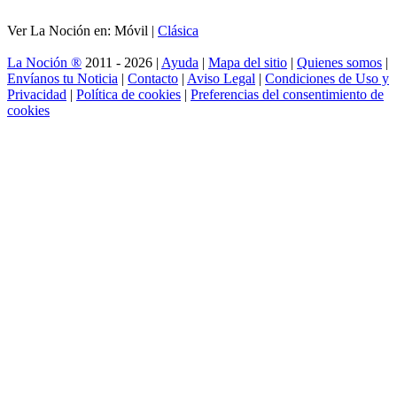
Ver La Noción en: Móvil |
Clásica
La Noción ®
2011 - 2026 |
Ayuda
|
Mapa del sitio
|
Quienes somos
|
Envíanos tu Noticia
|
Contacto
|
Aviso Legal
|
Condiciones de Uso y
Privacidad
|
Política de cookies
|
Preferencias del consentimiento de
cookies