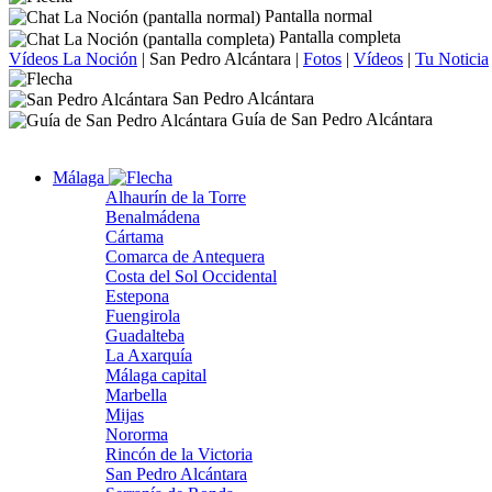
Pantalla normal
Pantalla completa
Vídeos La Noción
|
San Pedro Alcántara
|
Fotos
|
Vídeos
|
Tu Noticia
San Pedro Alcántara
Guía de San Pedro Alcántara
Málaga
Alhaurín de la Torre
Benalmádena
Cártama
Comarca de Antequera
Costa del Sol Occidental
Estepona
Fuengirola
Guadalteba
La Axarquía
Málaga capital
Marbella
Mijas
Nororma
Rincón de la Victoria
San Pedro Alcántara