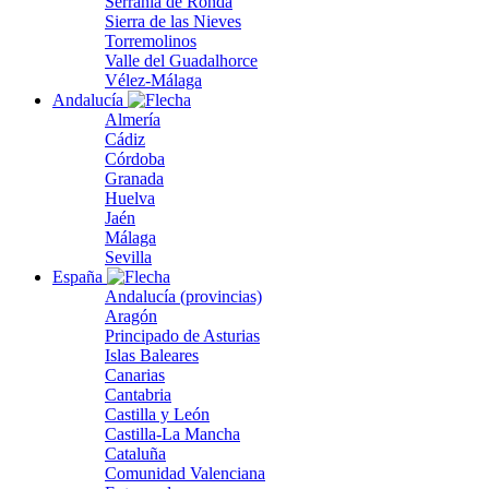
Serranía de Ronda
Sierra de las Nieves
Torremolinos
Valle del Guadalhorce
Vélez-Málaga
Andalucía
Almería
Cádiz
Córdoba
Granada
Huelva
Jaén
Málaga
Sevilla
España
Andalucía (provincias)
Aragón
Principado de Asturias
Islas Baleares
Canarias
Cantabria
Castilla y León
Castilla-La Mancha
Cataluña
Comunidad Valenciana