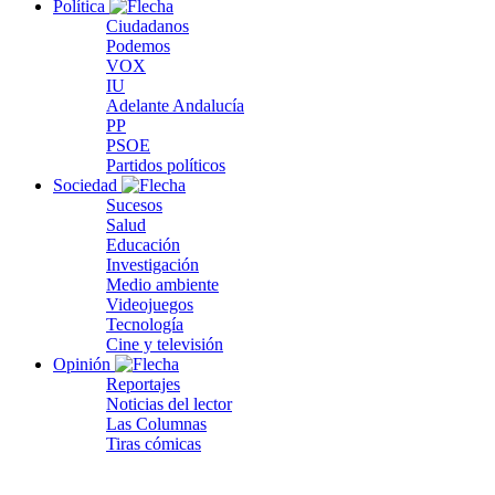
Política
Ciudadanos
Podemos
VOX
IU
Adelante Andalucía
PP
PSOE
Partidos políticos
Sociedad
Sucesos
Salud
Educación
Investigación
Medio ambiente
Videojuegos
Tecnología
Cine y televisión
Opinión
Reportajes
Noticias del lector
Las Columnas
Tiras cómicas