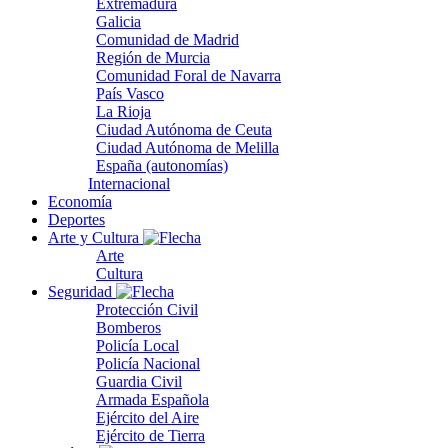
Extremadura
Galicia
Comunidad de Madrid
Región de Murcia
Comunidad Foral de Navarra
País Vasco
La Rioja
Ciudad Autónoma de Ceuta
Ciudad Autónoma de Melilla
España (autonomías)
Internacional
Economía
Deportes
Arte y Cultura
Arte
Cultura
Seguridad
Protección Civil
Bomberos
Policía Local
Policía Nacional
Guardia Civil
Armada Española
Ejército del Aire
Ejército de Tierra