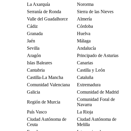
La Axarquía
Nororma
Serranía de Ronda
Sierra de las Nieves
Valle del Guadalhorce
Almería
Cádiz
Córdoba
Granada
Huelva
Jaén
Málaga
Sevilla
Andalucía
Aragón
Principado de Asturias
Islas Baleares
Canarias
Cantabria
Castilla y León
Castilla-La Mancha
Cataluña
Comunidad Valenciana
Extremadura
Galicia
Comunidad de Madrid
Comunidad Foral de
Región de Murcia
Navarra
País Vasco
La Rioja
Ciudad Autónoma de
Ciudad Autónoma de
Ceuta
Melilla