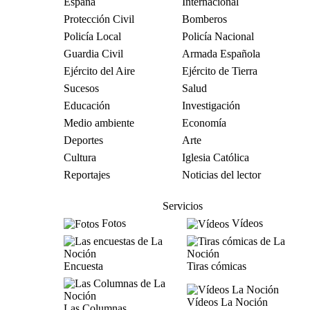
España
Internacional
Protección Civil
Bomberos
Policía Local
Policía Nacional
Guardia Civil
Armada Española
Ejército del Aire
Ejército de Tierra
Sucesos
Salud
Educación
Investigación
Medio ambiente
Economía
Deportes
Arte
Cultura
Iglesia Católica
Reportajes
Noticias del lector
Servicios
Fotos
Vídeos
Encuesta
Tiras cómicas
Vídeos La Noción
Las Columnas