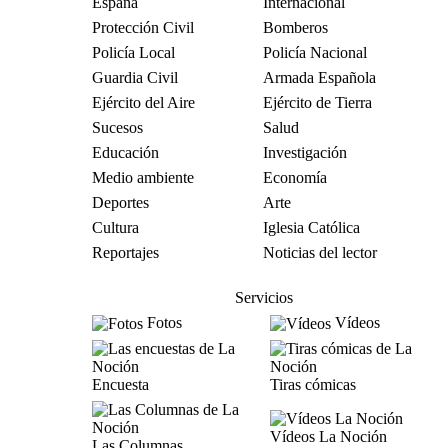
España
Internacional
Protección Civil
Bomberos
Policía Local
Policía Nacional
Guardia Civil
Armada Española
Ejército del Aire
Ejército de Tierra
Sucesos
Salud
Educación
Investigación
Medio ambiente
Economía
Deportes
Arte
Cultura
Iglesia Católica
Reportajes
Noticias del lector
Servicios
Fotos
Vídeos
Encuesta
Tiras cómicas
Vídeos La Noción
Las Columnas