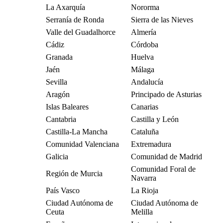
La Axarquía
Nororma
Serranía de Ronda
Sierra de las Nieves
Valle del Guadalhorce
Almería
Cádiz
Córdoba
Granada
Huelva
Jaén
Málaga
Sevilla
Andalucía
Aragón
Principado de Asturias
Islas Baleares
Canarias
Cantabria
Castilla y León
Castilla-La Mancha
Cataluña
Comunidad Valenciana
Extremadura
Galicia
Comunidad de Madrid
Comunidad Foral de
Región de Murcia
Navarra
País Vasco
La Rioja
Ciudad Autónoma de
Ciudad Autónoma de
Ceuta
Melilla