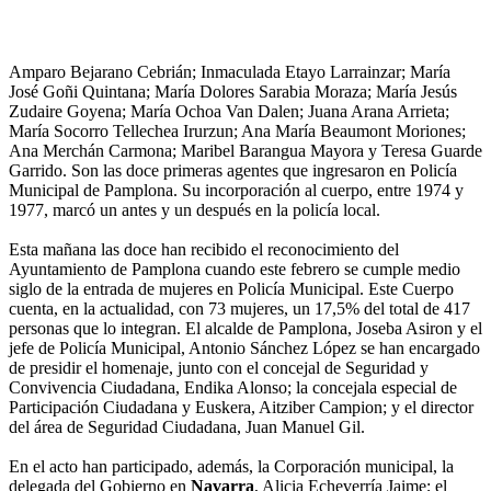
Amparo Bejarano Cebrián; Inmaculada Etayo Larrainzar; María
José Goñi Quintana; María Dolores Sarabia Moraza; María Jesús
Zudaire Goyena; María Ochoa Van Dalen; Juana Arana Arrieta;
María Socorro Tellechea Irurzun; Ana María Beaumont Moriones;
Ana Merchán Carmona; Maribel Barangua Mayora y Teresa Guarde
Garrido. Son las doce primeras agentes que ingresaron en Policía
Municipal de Pamplona. Su incorporación al cuerpo, entre 1974 y
1977, marcó un antes y un después en la policía local.
Esta mañana las doce han recibido el reconocimiento del
Ayuntamiento de Pamplona cuando este febrero se cumple medio
siglo de la entrada de mujeres en Policía Municipal. Este Cuerpo
cuenta, en la actualidad, con 73 mujeres, un 17,5% del total de 417
personas que lo integran. El alcalde de Pamplona, Joseba Asiron y el
jefe de Policía Municipal, Antonio Sánchez López se han encargado
de presidir el homenaje, junto con el concejal de Seguridad y
Convivencia Ciudadana, Endika Alonso; la concejala especial de
Participación Ciudadana y Euskera, Aitziber Campion; y el director
del área de Seguridad Ciudadana, Juan Manuel Gil.
En el acto han participado, además, la Corporación municipal, la
delegada del Gobierno en
Navarra
, Alicia Echeverría Jaime; el