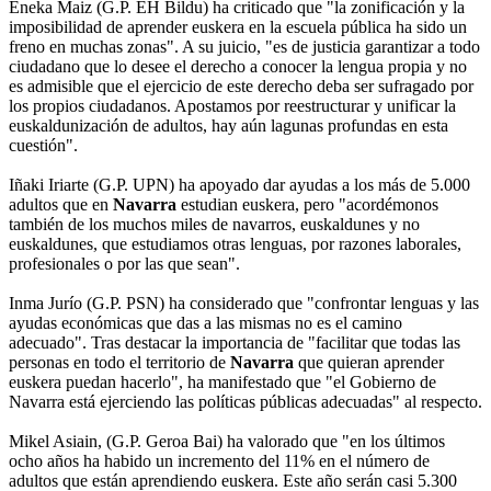
Eneka Maiz (G.P. EH Bildu) ha criticado que "la zonificación y la
imposibilidad de aprender euskera en la escuela pública ha sido un
freno en muchas zonas". A su juicio, "es de justicia garantizar a todo
ciudadano que lo desee el derecho a conocer la lengua propia y no
es admisible que el ejercicio de este derecho deba ser sufragado por
los propios ciudadanos. Apostamos por reestructurar y unificar la
euskaldunización de adultos, hay aún lagunas profundas en esta
cuestión".
Iñaki Iriarte (G.P. UPN) ha apoyado dar ayudas a los más de 5.000
adultos que en
Navarra
estudian euskera, pero "acordémonos
también de los muchos miles de navarros, euskaldunes y no
euskaldunes, que estudiamos otras lenguas, por razones laborales,
profesionales o por las que sean".
Inma Jurío (G.P. PSN) ha considerado que "confrontar lenguas y las
ayudas económicas que das a las mismas no es el camino
adecuado". Tras destacar la importancia de "facilitar que todas las
personas en todo el territorio de
Navarra
que quieran aprender
euskera puedan hacerlo", ha manifestado que "el Gobierno de
Navarra está ejerciendo las políticas públicas adecuadas" al respecto.
Mikel Asiain, (G.P. Geroa Bai) ha valorado que "en los últimos
ocho años ha habido un incremento del 11% en el número de
adultos que están aprendiendo euskera. Este año serán casi 5.300