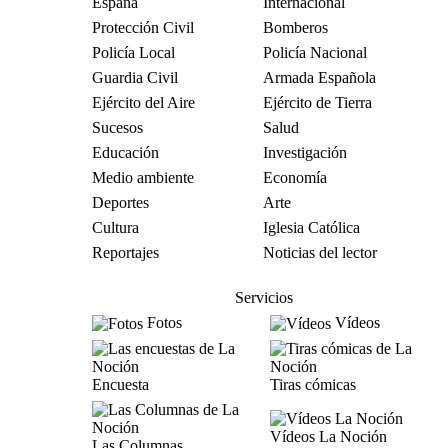
España
Internacional
Protección Civil
Bomberos
Policía Local
Policía Nacional
Guardia Civil
Armada Española
Ejército del Aire
Ejército de Tierra
Sucesos
Salud
Educación
Investigación
Medio ambiente
Economía
Deportes
Arte
Cultura
Iglesia Católica
Reportajes
Noticias del lector
Servicios
Fotos
Vídeos
Encuesta
Tiras cómicas
Vídeos La Noción
Las Columnas