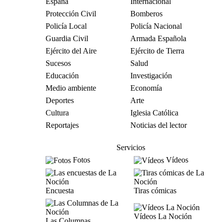
España
Internacional
Protección Civil
Bomberos
Policía Local
Policía Nacional
Guardia Civil
Armada Española
Ejército del Aire
Ejército de Tierra
Sucesos
Salud
Educación
Investigación
Medio ambiente
Economía
Deportes
Arte
Cultura
Iglesia Católica
Reportajes
Noticias del lector
Servicios
Fotos
Vídeos
Encuesta
Tiras cómicas
Vídeos La Noción
Las Columnas