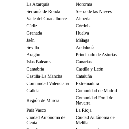
La Axarquía
Nororma
Serranía de Ronda
Sierra de las Nieves
Valle del Guadalhorce
Almería
Cádiz
Córdoba
Granada
Huelva
Jaén
Málaga
Sevilla
Andalucía
Aragón
Principado de Asturias
Islas Baleares
Canarias
Cantabria
Castilla y León
Castilla-La Mancha
Cataluña
Comunidad Valenciana
Extremadura
Galicia
Comunidad de Madrid
Comunidad Foral de
Región de Murcia
Navarra
País Vasco
La Rioja
Ciudad Autónoma de
Ciudad Autónoma de
Ceuta
Melilla