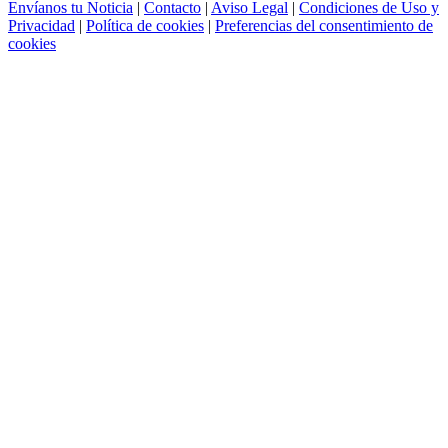
Envíanos tu Noticia
|
Contacto
|
Aviso Legal
|
Condiciones de Uso y
Privacidad
|
Política de cookies
|
Preferencias del consentimiento de
cookies