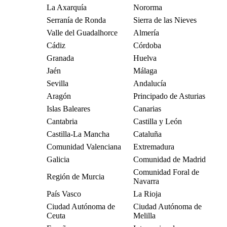
La Axarquía
Nororma
Serranía de Ronda
Sierra de las Nieves
Valle del Guadalhorce
Almería
Cádiz
Córdoba
Granada
Huelva
Jaén
Málaga
Sevilla
Andalucía
Aragón
Principado de Asturias
Islas Baleares
Canarias
Cantabria
Castilla y León
Castilla-La Mancha
Cataluña
Comunidad Valenciana
Extremadura
Galicia
Comunidad de Madrid
Comunidad Foral de
Región de Murcia
Navarra
País Vasco
La Rioja
Ciudad Autónoma de
Ciudad Autónoma de
Ceuta
Melilla