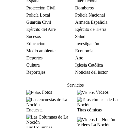
España
Internacional
Protección Civil
Bomberos
Policía Local
Policía Nacional
Guardia Civil
Armada Española
Ejército del Aire
Ejército de Tierra
Sucesos
Salud
Educación
Investigación
Medio ambiente
Economía
Deportes
Arte
Cultura
Iglesia Católica
Reportajes
Noticias del lector
Servicios
Fotos
Vídeos
Encuesta
Tiras cómicas
Vídeos La Noción
Las Columnas