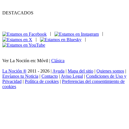
DESTACADOS
|
|
|
|
Ver La Noción en: Móvil |
Clásica
La Noción ®
2011 - 2026 |
Ayuda
|
Mapa del sitio
|
Quienes somos
|
Envíanos tu Noticia
|
Contacto
|
Aviso Legal
|
Condiciones de Uso y
Privacidad
|
Política de cookies
|
Preferencias del consentimiento de
cookies