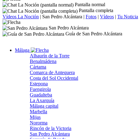
Pantalla normal
Pantalla completa
Vídeos La Noción
|
San Pedro Alcántara
|
Fotos
|
Vídeos
|
Tu Noticia
San Pedro Alcántara
Guía de San Pedro Alcántara
Málaga
Alhaurín de la Torre
Benalmádena
Cártama
Comarca de Antequera
Costa del Sol Occidental
Estepona
Fuengirola
Guadalteba
La Axarquía
Málaga capital
Marbella
Mijas
Nororma
Rincón de la Victoria
San Pedro Alcántara