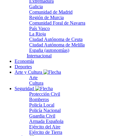
Extremadura
Galicia
Comunidad de Madrid
Región de Murcia
Comunidad Foral de Navarra
País Vasco
La Rioja
Ciudad Autónoma de Ceuta
Ciudad Autónoma de Melilla
España (autonomías)
Internacional
Economía
Deportes
Arte y Cultura
Arte
Cultura
Seguridad
Protección Civil
Bomberos
Policía Local
Policía Nacional
Guardia Civil
Armada Española
Ejército del Aire
Ejército de Tierra