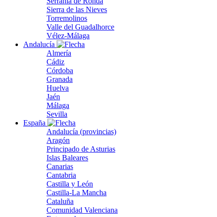
Serranía de Ronda
Sierra de las Nieves
Torremolinos
Valle del Guadalhorce
Vélez-Málaga
Andalucía
Almería
Cádiz
Córdoba
Granada
Huelva
Jaén
Málaga
Sevilla
España
Andalucía (provincias)
Aragón
Principado de Asturias
Islas Baleares
Canarias
Cantabria
Castilla y León
Castilla-La Mancha
Cataluña
Comunidad Valenciana