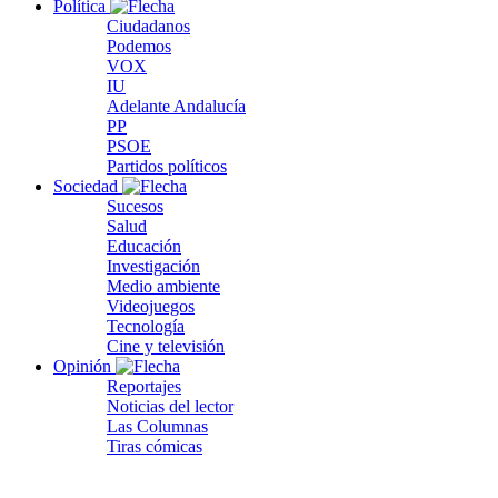
Política
Ciudadanos
Podemos
VOX
IU
Adelante Andalucía
PP
PSOE
Partidos políticos
Sociedad
Sucesos
Salud
Educación
Investigación
Medio ambiente
Videojuegos
Tecnología
Cine y televisión
Opinión
Reportajes
Noticias del lector
Las Columnas
Tiras cómicas