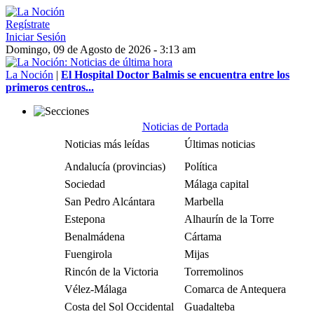
Regístrate
Iniciar Sesión
Domingo, 09 de Agosto de 2026 - 3:13 am
La Noción
|
El Hospital Doctor Balmis se encuentra entre los
primeros centros...
Noticias de Portada
Noticias más leídas
Últimas noticias
Andalucía (provincias)
Política
Sociedad
Málaga capital
San Pedro Alcántara
Marbella
Estepona
Alhaurín de la Torre
Benalmádena
Cártama
Fuengirola
Mijas
Rincón de la Victoria
Torremolinos
Vélez-Málaga
Comarca de Antequera
Costa del Sol Occidental
Guadalteba