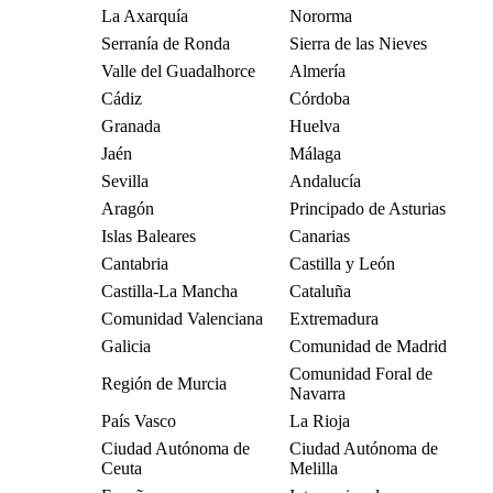
La Axarquía
Nororma
Serranía de Ronda
Sierra de las Nieves
Valle del Guadalhorce
Almería
Cádiz
Córdoba
Granada
Huelva
Jaén
Málaga
Sevilla
Andalucía
Aragón
Principado de Asturias
Islas Baleares
Canarias
Cantabria
Castilla y León
Castilla-La Mancha
Cataluña
Comunidad Valenciana
Extremadura
Galicia
Comunidad de Madrid
Comunidad Foral de
Región de Murcia
Navarra
País Vasco
La Rioja
Ciudad Autónoma de
Ciudad Autónoma de
Ceuta
Melilla