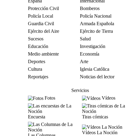
España
Internacional
Protección Civil
Bomberos
Policía Local
Policía Nacional
Guardia Civil
Armada Española
Ejército del Aire
Ejército de Tierra
Sucesos
Salud
Educación
Investigación
Medio ambiente
Economía
Deportes
Arte
Cultura
Iglesia Católica
Reportajes
Noticias del lector
Servicios
Fotos
Vídeos
Encuesta
Tiras cómicas
Vídeos La Noción
Las Columnas