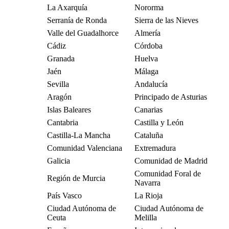
La Axarquía
Nororma
Serranía de Ronda
Sierra de las Nieves
Valle del Guadalhorce
Almería
Cádiz
Córdoba
Granada
Huelva
Jaén
Málaga
Sevilla
Andalucía
Aragón
Principado de Asturias
Islas Baleares
Canarias
Cantabria
Castilla y León
Castilla-La Mancha
Cataluña
Comunidad Valenciana
Extremadura
Galicia
Comunidad de Madrid
Comunidad Foral de
Región de Murcia
Navarra
País Vasco
La Rioja
Ciudad Autónoma de
Ciudad Autónoma de
Ceuta
Melilla