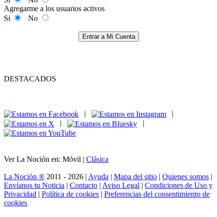
Agregarme a los usuarios activos
Si
No
Entrar a Mi Cuenta
DESTACADOS
|
|
|
|
Ver La Noción en: Móvil |
Clásica
La Noción ®
2011 - 2026 |
Ayuda
|
Mapa del sitio
|
Quienes somos
|
Envíanos tu Noticia
|
Contacto
|
Aviso Legal
|
Condiciones de Uso y
Privacidad
|
Política de cookies
|
Preferencias del consentimiento de
cookies