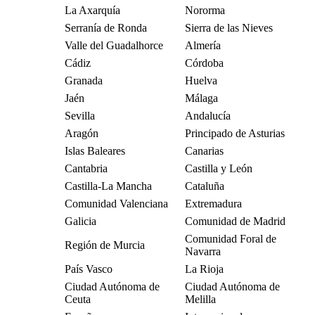
La Axarquía
Nororma
Serranía de Ronda
Sierra de las Nieves
Valle del Guadalhorce
Almería
Cádiz
Córdoba
Granada
Huelva
Jaén
Málaga
Sevilla
Andalucía
Aragón
Principado de Asturias
Islas Baleares
Canarias
Cantabria
Castilla y León
Castilla-La Mancha
Cataluña
Comunidad Valenciana
Extremadura
Galicia
Comunidad de Madrid
Comunidad Foral de
Región de Murcia
Navarra
País Vasco
La Rioja
Ciudad Autónoma de
Ciudad Autónoma de
Ceuta
Melilla