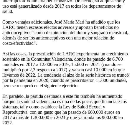
Interrupción Voluntaria del Embarazo. De hecho, su adquisición y
uso está generalizado desde 2017 en todos los departamentos de
salud.
Como ventajas adicionales, José María Marí ha añadido que los
LARC tienen escasos efectos adversos y aportan beneficios no
anticonceptivos “como disminución del dolor y sangrado menstrual,
además de ser los anticonceptivos con una mejor relación de
costo/efectividad”.
Así las cosas, la prescripción de LARC experimenta un crecimiento
sostenido en la Comunitat Valenciana, donde ha pasado de 6.700
unidades en 2017 a 12.000 en 2019, 15.600 en 2021 (cuando se
multiplicó por 2,3 respecto a 2017) y ya son casi 10.000 en lo que
llevamos de 2022. La tendencia al alza de la serie histórica se truncó
por la pandemia en 2020, cuando se prescribieron 11.000 unidades,
pero se recuperó en el siguiente ejercicio.
En paralelo, la partida destinada a este fin también ha aumentado
porque la sanidad valenciana es una de las pocas que financia estos
sistemas, tal y como establece la Ley de Salud Sexual y
Reproductiva, con un gasto que ha pasado de 660.000 euros en
2017 a más de 1.300.000 en 2021 y que ya ronda los 900.000 en
2022.