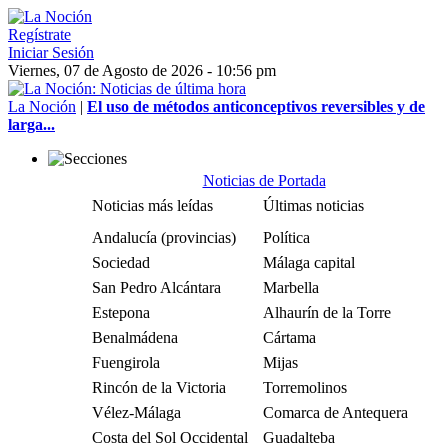
Regístrate
Iniciar Sesión
Viernes, 07 de Agosto de 2026 - 10:56 pm
La Noción
|
El uso de métodos anticonceptivos reversibles y de
larga...
Noticias de Portada
Noticias más leídas
Últimas noticias
Andalucía (provincias)
Política
Sociedad
Málaga capital
San Pedro Alcántara
Marbella
Estepona
Alhaurín de la Torre
Benalmádena
Cártama
Fuengirola
Mijas
Rincón de la Victoria
Torremolinos
Vélez-Málaga
Comarca de Antequera
Costa del Sol Occidental
Guadalteba