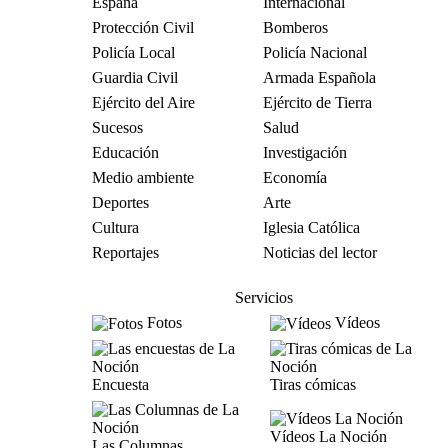
España
Internacional
Protección Civil
Bomberos
Policía Local
Policía Nacional
Guardia Civil
Armada Española
Ejército del Aire
Ejército de Tierra
Sucesos
Salud
Educación
Investigación
Medio ambiente
Economía
Deportes
Arte
Cultura
Iglesia Católica
Reportajes
Noticias del lector
Servicios
Fotos
Vídeos
Encuesta
Tiras cómicas
Vídeos La Noción
Las Columnas