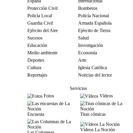
España
Internacional
Protección Civil
Bomberos
Policía Local
Policía Nacional
Guardia Civil
Armada Española
Ejército del Aire
Ejército de Tierra
Sucesos
Salud
Educación
Investigación
Medio ambiente
Economía
Deportes
Arte
Cultura
Iglesia Católica
Reportajes
Noticias del lector
Servicios
Fotos
Vídeos
Encuesta
Tiras cómicas
Vídeos La Noción
Las Columnas