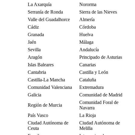
La Axarquía
Nororma
Serranía de Ronda
Sierra de las Nieves
Valle del Guadalhorce
Almería
Cádiz
Córdoba
Granada
Huelva
Jaén
Málaga
Sevilla
Andalucía
Aragón
Principado de Asturias
Islas Baleares
Canarias
Cantabria
Castilla y León
Castilla-La Mancha
Cataluña
Comunidad Valenciana
Extremadura
Galicia
Comunidad de Madrid
Comunidad Foral de
Región de Murcia
Navarra
País Vasco
La Rioja
Ciudad Autónoma de
Ciudad Autónoma de
Ceuta
Melilla