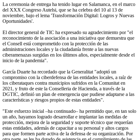
La ceremonia de entrega ha tenido lugar en Salamanca, en el marco
del XXX Congreso Autelsi, que se ha celebra del 10 al 13 de
noviembre, bajo el lema 'Transformación Digital: Logros y Nuevas
Oportunidades'.
El director general de TIC ha expresado su agradecimiento por "el
reconocimiento de la asociación a una iniciativa que demuestra que
el Consell está comprometido con la protección de las
administraciones locales y la ciudadanía frente a las nuevas
ciberamenazas surgidas en los últimos años, especialmente desde el
inicio de la pandemia".
García Duarte ha recordado que la Generalitat "adoptó un
compromiso con la ciberdefensa de las entidades locales, a raíz de
los ciberataques contra municipios sufridos en la Comunitat en
2021, y fruto de este la Conselleria de Hacienda, a través de la
DGTIC, definió un plan de emergencia que pudiese adaptarse a las
características y riesgos propios de estas entidades".
"Este esfuerzo inicial –ha continuado– ha permitido que, en tan solo
un año, hayamos logrado desarrollar e implantar las medidas de
protección, mejora de la seguridad y soporte técnico que requerían
estas entidades, además de capacitar a su personal y altos cargos
para que formen parte activa de la defensa de su organización. Por
otra parte, se les ha dotado de asistencia en el cumplimiento de las