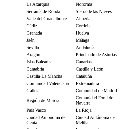
La Axarquía
Nororma
Serranía de Ronda
Sierra de las Nieves
Valle del Guadalhorce
Almería
Cádiz
Córdoba
Granada
Huelva
Jaén
Málaga
Sevilla
Andalucía
Aragón
Principado de Asturias
Islas Baleares
Canarias
Cantabria
Castilla y León
Castilla-La Mancha
Cataluña
Comunidad Valenciana
Extremadura
Galicia
Comunidad de Madrid
Comunidad Foral de
Región de Murcia
Navarra
País Vasco
La Rioja
Ciudad Autónoma de
Ciudad Autónoma de
Ceuta
Melilla