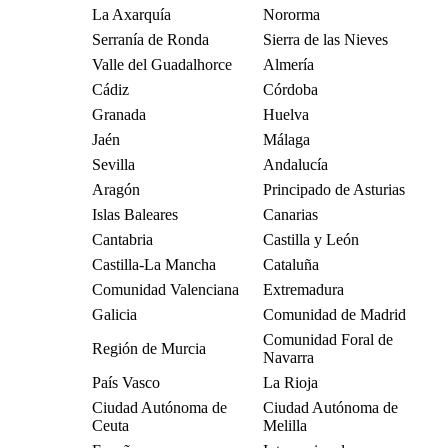
La Axarquía
Nororma
Serranía de Ronda
Sierra de las Nieves
Valle del Guadalhorce
Almería
Cádiz
Córdoba
Granada
Huelva
Jaén
Málaga
Sevilla
Andalucía
Aragón
Principado de Asturias
Islas Baleares
Canarias
Cantabria
Castilla y León
Castilla-La Mancha
Cataluña
Comunidad Valenciana
Extremadura
Galicia
Comunidad de Madrid
Comunidad Foral de
Región de Murcia
Navarra
País Vasco
La Rioja
Ciudad Autónoma de
Ciudad Autónoma de
Ceuta
Melilla