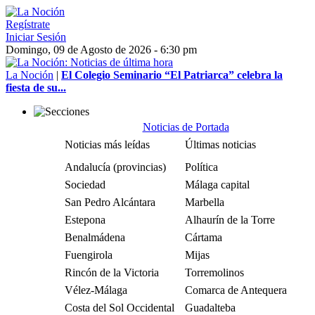
Regístrate
Iniciar Sesión
Domingo, 09 de Agosto de 2026 - 6:30 pm
La Noción
|
El Colegio Seminario “El Patriarca” celebra la
fiesta de su...
Noticias de Portada
Noticias más leídas
Últimas noticias
Andalucía (provincias)
Política
Sociedad
Málaga capital
San Pedro Alcántara
Marbella
Estepona
Alhaurín de la Torre
Benalmádena
Cártama
Fuengirola
Mijas
Rincón de la Victoria
Torremolinos
Vélez-Málaga
Comarca de Antequera
Costa del Sol Occidental
Guadalteba