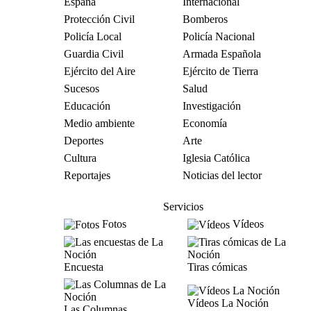
España
Internacional
Protección Civil
Bomberos
Policía Local
Policía Nacional
Guardia Civil
Armada Española
Ejército del Aire
Ejército de Tierra
Sucesos
Salud
Educación
Investigación
Medio ambiente
Economía
Deportes
Arte
Cultura
Iglesia Católica
Reportajes
Noticias del lector
Servicios
Fotos
Vídeos
Encuesta
Tiras cómicas
Vídeos La Noción
Las Columnas