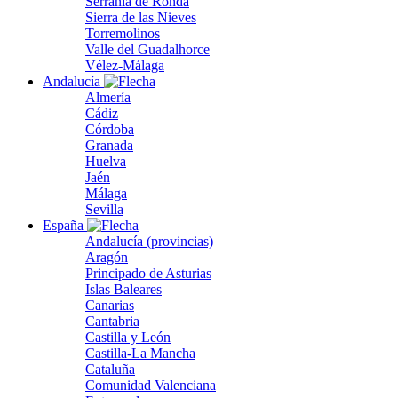
Serranía de Ronda
Sierra de las Nieves
Torremolinos
Valle del Guadalhorce
Vélez-Málaga
Andalucía
Almería
Cádiz
Córdoba
Granada
Huelva
Jaén
Málaga
Sevilla
España
Andalucía (provincias)
Aragón
Principado de Asturias
Islas Baleares
Canarias
Cantabria
Castilla y León
Castilla-La Mancha
Cataluña
Comunidad Valenciana