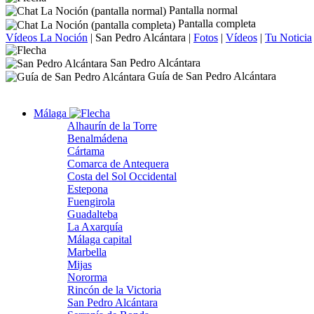
Pantalla normal
Pantalla completa
Vídeos La Noción
|
San Pedro Alcántara
|
Fotos
|
Vídeos
|
Tu Noticia
San Pedro Alcántara
Guía de San Pedro Alcántara
Málaga
Alhaurín de la Torre
Benalmádena
Cártama
Comarca de Antequera
Costa del Sol Occidental
Estepona
Fuengirola
Guadalteba
La Axarquía
Málaga capital
Marbella
Mijas
Nororma
Rincón de la Victoria
San Pedro Alcántara