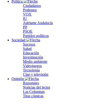
Política
Ciudadanos
Podemos
VOX
IU
Adelante Andalucía
PP
PSOE
Partidos políticos
Sociedad
Sucesos
Salud
Educación
Investigación
Medio ambiente
Videojuegos
Tecnología
Cine y televisión
Opinión
Reportajes
Noticias del lector
Las Columnas
Tiras cómicas