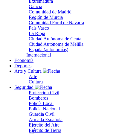
Extremadura
Galicia
Comunidad de Madrid
Región de Murcia
Comunidad Foral de Navarra
País Vasco
La Rioja
Ciudad Autónoma de Ceuta
Ciudad Autónoma de Melilla
España (autonomías)
Internacional
Economía
Deportes
Arte y Cultura
Arte
Cultura
Seguridad
Protección Civil
Bomberos
Policía Local
Policía Nacional
Guardia Civil
Armada Española
Ejército del Aire
Ejército de Tierra