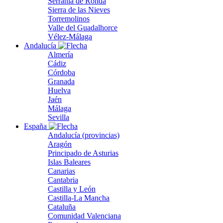
Serranía de Ronda
Sierra de las Nieves
Torremolinos
Valle del Guadalhorce
Vélez-Málaga
Andalucía
Almería
Cádiz
Córdoba
Granada
Huelva
Jaén
Málaga
Sevilla
España
Andalucía (provincias)
Aragón
Principado de Asturias
Islas Baleares
Canarias
Cantabria
Castilla y León
Castilla-La Mancha
Cataluña
Comunidad Valenciana