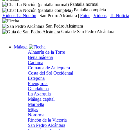
Pantalla normal
Pantalla completa
Vídeos La Noción
|
San Pedro Alcántara
|
Fotos
|
Vídeos
|
Tu Noticia
San Pedro Alcántara
Guía de San Pedro Alcántara
Málaga
Alhaurín de la Torre
Benalmádena
Cártama
Comarca de Antequera
Costa del Sol Occidental
Estepona
Fuengirola
Guadalteba
La Axarquía
Málaga capital
Marbella
Mijas
Nororma
Rincón de la Victoria
San Pedro Alcántara