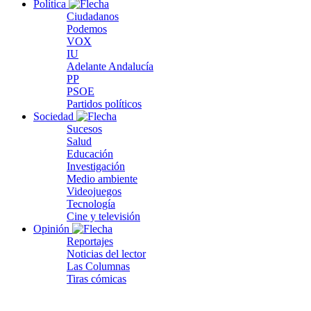
Política
Ciudadanos
Podemos
VOX
IU
Adelante Andalucía
PP
PSOE
Partidos políticos
Sociedad
Sucesos
Salud
Educación
Investigación
Medio ambiente
Videojuegos
Tecnología
Cine y televisión
Opinión
Reportajes
Noticias del lector
Las Columnas
Tiras cómicas