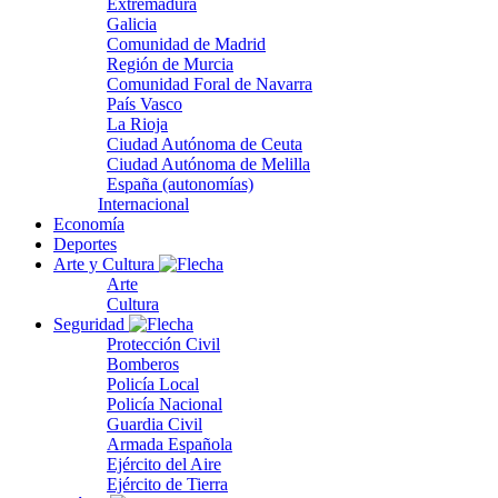
Extremadura
Galicia
Comunidad de Madrid
Región de Murcia
Comunidad Foral de Navarra
País Vasco
La Rioja
Ciudad Autónoma de Ceuta
Ciudad Autónoma de Melilla
España (autonomías)
Internacional
Economía
Deportes
Arte y Cultura
Arte
Cultura
Seguridad
Protección Civil
Bomberos
Policía Local
Policía Nacional
Guardia Civil
Armada Española
Ejército del Aire
Ejército de Tierra