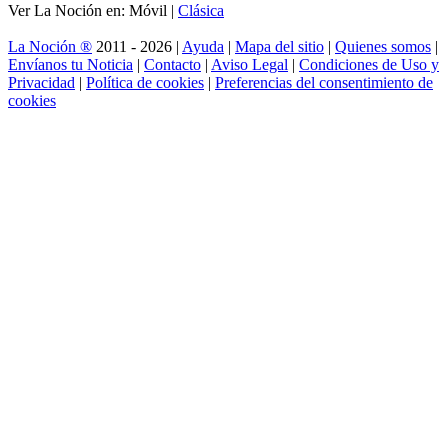
Ver La Noción en: Móvil |
Clásica
La Noción ®
2011 - 2026 |
Ayuda
|
Mapa del sitio
|
Quienes somos
|
Envíanos tu Noticia
|
Contacto
|
Aviso Legal
|
Condiciones de Uso y
Privacidad
|
Política de cookies
|
Preferencias del consentimiento de
cookies