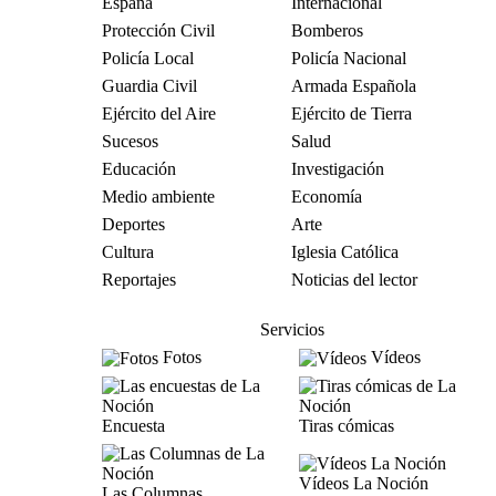
España
Internacional
Protección Civil
Bomberos
Policía Local
Policía Nacional
Guardia Civil
Armada Española
Ejército del Aire
Ejército de Tierra
Sucesos
Salud
Educación
Investigación
Medio ambiente
Economía
Deportes
Arte
Cultura
Iglesia Católica
Reportajes
Noticias del lector
Servicios
Fotos
Vídeos
Encuesta
Tiras cómicas
Vídeos La Noción
Las Columnas