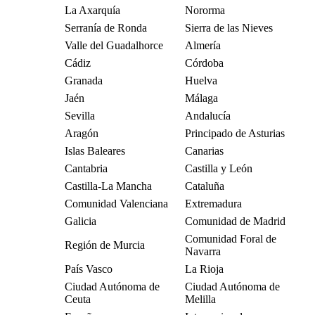
La Axarquía
Nororma
Serranía de Ronda
Sierra de las Nieves
Valle del Guadalhorce
Almería
Cádiz
Córdoba
Granada
Huelva
Jaén
Málaga
Sevilla
Andalucía
Aragón
Principado de Asturias
Islas Baleares
Canarias
Cantabria
Castilla y León
Castilla-La Mancha
Cataluña
Comunidad Valenciana
Extremadura
Galicia
Comunidad de Madrid
Comunidad Foral de
Región de Murcia
Navarra
País Vasco
La Rioja
Ciudad Autónoma de
Ciudad Autónoma de
Ceuta
Melilla