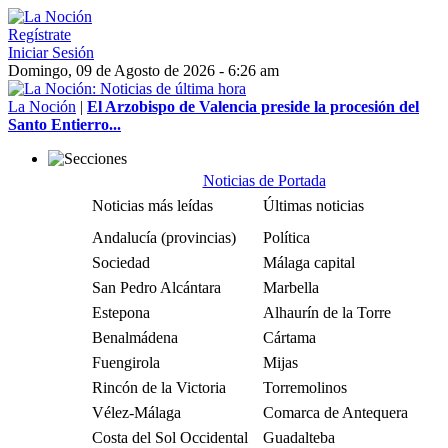
Regístrate
Iniciar Sesión
Domingo, 09 de Agosto de 2026 - 6:26 am
La Noción
|
El Arzobispo de Valencia preside la procesión del
Santo Entierro...
Noticias de Portada
Noticias más leídas
Últimas noticias
Andalucía (provincias)
Política
Sociedad
Málaga capital
San Pedro Alcántara
Marbella
Estepona
Alhaurín de la Torre
Benalmádena
Cártama
Fuengirola
Mijas
Rincón de la Victoria
Torremolinos
Vélez-Málaga
Comarca de Antequera
Costa del Sol Occidental
Guadalteba