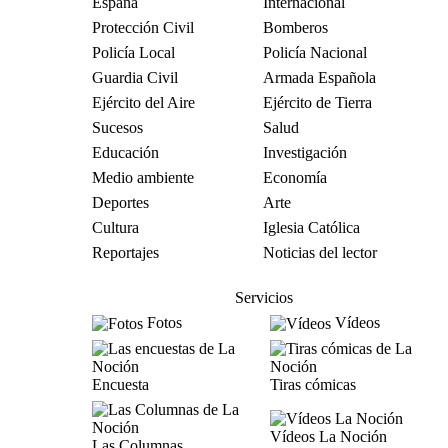
España
Internacional
Protección Civil
Bomberos
Policía Local
Policía Nacional
Guardia Civil
Armada Española
Ejército del Aire
Ejército de Tierra
Sucesos
Salud
Educación
Investigación
Medio ambiente
Economía
Deportes
Arte
Cultura
Iglesia Católica
Reportajes
Noticias del lector
Servicios
Fotos
Vídeos
Encuesta
Tiras cómicas
Vídeos La Noción
Las Columnas