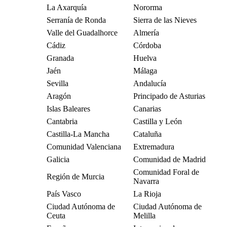
La Axarquía
Nororma
Serranía de Ronda
Sierra de las Nieves
Valle del Guadalhorce
Almería
Cádiz
Córdoba
Granada
Huelva
Jaén
Málaga
Sevilla
Andalucía
Aragón
Principado de Asturias
Islas Baleares
Canarias
Cantabria
Castilla y León
Castilla-La Mancha
Cataluña
Comunidad Valenciana
Extremadura
Galicia
Comunidad de Madrid
Comunidad Foral de
Región de Murcia
Navarra
País Vasco
La Rioja
Ciudad Autónoma de
Ciudad Autónoma de
Ceuta
Melilla