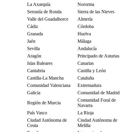
La Axarquía
Nororma
Serranía de Ronda
Sierra de las Nieves
Valle del Guadalhorce
Almería
Cádiz
Córdoba
Granada
Huelva
Jaén
Málaga
Sevilla
Andalucía
Aragón
Principado de Asturias
Islas Baleares
Canarias
Cantabria
Castilla y León
Castilla-La Mancha
Cataluña
Comunidad Valenciana
Extremadura
Galicia
Comunidad de Madrid
Comunidad Foral de
Región de Murcia
Navarra
País Vasco
La Rioja
Ciudad Autónoma de
Ciudad Autónoma de
Ceuta
Melilla