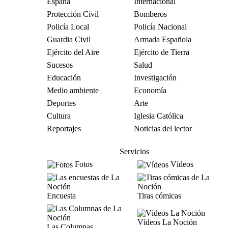
España
Internacional
Protección Civil
Bomberos
Policía Local
Policía Nacional
Guardia Civil
Armada Española
Ejército del Aire
Ejército de Tierra
Sucesos
Salud
Educación
Investigación
Medio ambiente
Economía
Deportes
Arte
Cultura
Iglesia Católica
Reportajes
Noticias del lector
Servicios
Fotos
Vídeos
Encuesta
Tiras cómicas
Vídeos La Noción
Las Columnas