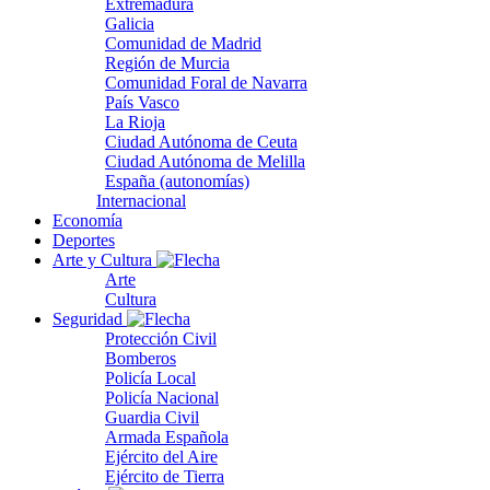
Extremadura
Galicia
Comunidad de Madrid
Región de Murcia
Comunidad Foral de Navarra
País Vasco
La Rioja
Ciudad Autónoma de Ceuta
Ciudad Autónoma de Melilla
España (autonomías)
Internacional
Economía
Deportes
Arte y Cultura
Arte
Cultura
Seguridad
Protección Civil
Bomberos
Policía Local
Policía Nacional
Guardia Civil
Armada Española
Ejército del Aire
Ejército de Tierra