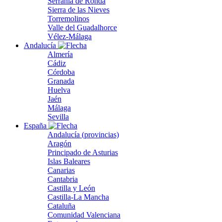
Serranía de Ronda
Sierra de las Nieves
Torremolinos
Valle del Guadalhorce
Vélez-Málaga
Andalucía
Almería
Cádiz
Córdoba
Granada
Huelva
Jaén
Málaga
Sevilla
España
Andalucía (provincias)
Aragón
Principado de Asturias
Islas Baleares
Canarias
Cantabria
Castilla y León
Castilla-La Mancha
Cataluña
Comunidad Valenciana