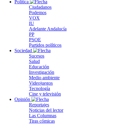
Política
Ciudadanos
Podemos
VOX
IU
Adelante Andalucía
PP
PSOE
Partidos políticos
Sociedad
Sucesos
Salud
Educación
Investigación
Medio ambiente
Videojuegos
Tecnología
Cine y televisión
Opinión
Reportajes
Noticias del lector
Las Columnas
Tiras cómicas