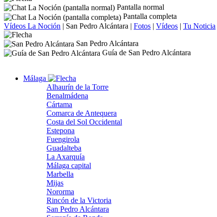
Pantalla normal
Pantalla completa
Vídeos La Noción
|
San Pedro Alcántara
|
Fotos
|
Vídeos
|
Tu Noticia
San Pedro Alcántara
Guía de San Pedro Alcántara
Málaga
Alhaurín de la Torre
Benalmádena
Cártama
Comarca de Antequera
Costa del Sol Occidental
Estepona
Fuengirola
Guadalteba
La Axarquía
Málaga capital
Marbella
Mijas
Nororma
Rincón de la Victoria
San Pedro Alcántara