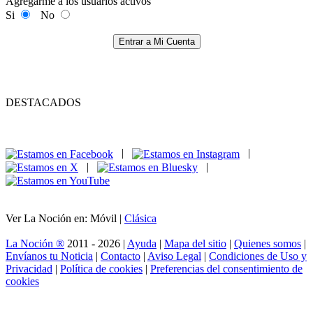
Agregarme a los usuarios activos
Si
No
Entrar a Mi Cuenta
DESTACADOS
|
|
|
|
Ver La Noción en: Móvil |
Clásica
La Noción ®
2011 - 2026 |
Ayuda
|
Mapa del sitio
|
Quienes somos
|
Envíanos tu Noticia
|
Contacto
|
Aviso Legal
|
Condiciones de Uso y
Privacidad
|
Política de cookies
|
Preferencias del consentimiento de
cookies