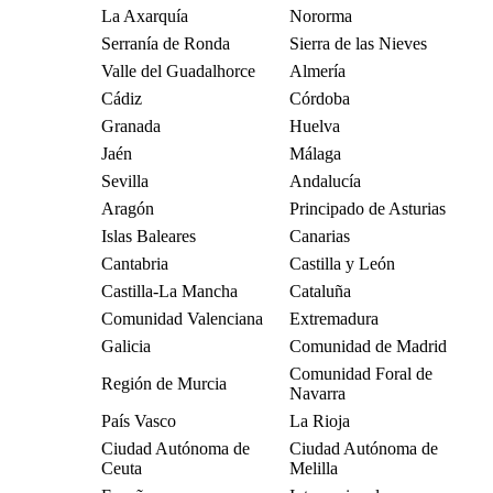
La Axarquía
Nororma
Serranía de Ronda
Sierra de las Nieves
Valle del Guadalhorce
Almería
Cádiz
Córdoba
Granada
Huelva
Jaén
Málaga
Sevilla
Andalucía
Aragón
Principado de Asturias
Islas Baleares
Canarias
Cantabria
Castilla y León
Castilla-La Mancha
Cataluña
Comunidad Valenciana
Extremadura
Galicia
Comunidad de Madrid
Comunidad Foral de
Región de Murcia
Navarra
País Vasco
La Rioja
Ciudad Autónoma de
Ciudad Autónoma de
Ceuta
Melilla