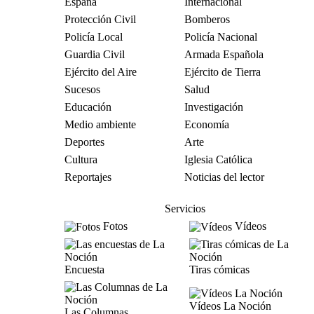
España
Internacional
Protección Civil
Bomberos
Policía Local
Policía Nacional
Guardia Civil
Armada Española
Ejército del Aire
Ejército de Tierra
Sucesos
Salud
Educación
Investigación
Medio ambiente
Economía
Deportes
Arte
Cultura
Iglesia Católica
Reportajes
Noticias del lector
Servicios
Fotos
Vídeos
Encuesta
Tiras cómicas
Vídeos La Noción
Las Columnas