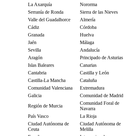
La Axarquía
Nororma
Serranía de Ronda
Sierra de las Nieves
Valle del Guadalhorce
Almería
Cádiz
Córdoba
Granada
Huelva
Jaén
Málaga
Sevilla
Andalucía
Aragón
Principado de Asturias
Islas Baleares
Canarias
Cantabria
Castilla y León
Castilla-La Mancha
Cataluña
Comunidad Valenciana
Extremadura
Galicia
Comunidad de Madrid
Comunidad Foral de
Región de Murcia
Navarra
País Vasco
La Rioja
Ciudad Autónoma de
Ciudad Autónoma de
Ceuta
Melilla