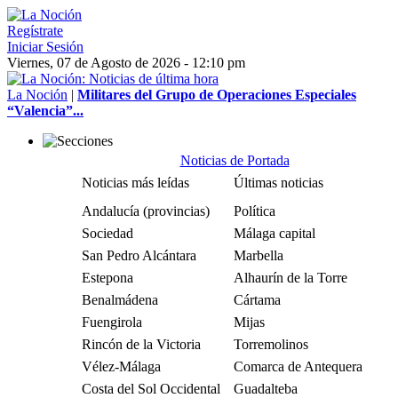
Regístrate
Iniciar Sesión
Viernes, 07 de Agosto de 2026 - 12:10 pm
La Noción
|
Militares del Grupo de Operaciones Especiales
“Valencia”...
Noticias de Portada
Noticias más leídas
Últimas noticias
Andalucía (provincias)
Política
Sociedad
Málaga capital
San Pedro Alcántara
Marbella
Estepona
Alhaurín de la Torre
Benalmádena
Cártama
Fuengirola
Mijas
Rincón de la Victoria
Torremolinos
Vélez-Málaga
Comarca de Antequera
Costa del Sol Occidental
Guadalteba