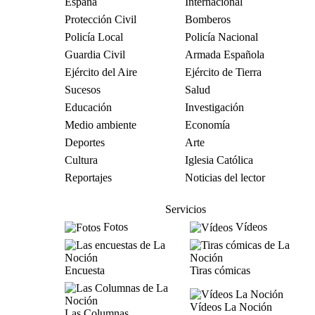
España
Internacional
Protección Civil
Bomberos
Policía Local
Policía Nacional
Guardia Civil
Armada Española
Ejército del Aire
Ejército de Tierra
Sucesos
Salud
Educación
Investigación
Medio ambiente
Economía
Deportes
Arte
Cultura
Iglesia Católica
Reportajes
Noticias del lector
Servicios
Fotos
Vídeos
Encuesta
Tiras cómicas
Vídeos La Noción
Las Columnas