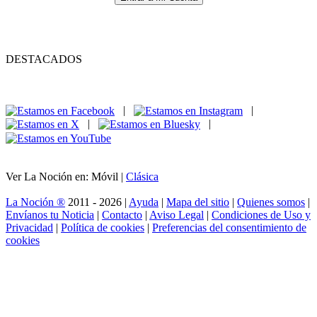
DESTACADOS
|
|
|
|
Ver La Noción en: Móvil |
Clásica
La Noción ®
2011 - 2026 |
Ayuda
|
Mapa del sitio
|
Quienes somos
|
Envíanos tu Noticia
|
Contacto
|
Aviso Legal
|
Condiciones de Uso y
Privacidad
|
Política de cookies
|
Preferencias del consentimiento de
cookies