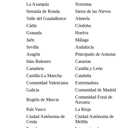
La Axarquía
Nororma
Serranía de Ronda
Sierra de las Nieves
Valle del Guadalhorce
Almería
Cádiz
Córdoba
Granada
Huelva
Jaén
Málaga
Sevilla
Andalucía
Aragón
Principado de Asturias
Islas Baleares
Canarias
Cantabria
Castilla y León
Castilla-La Mancha
Cataluña
Comunidad Valenciana
Extremadura
Galicia
Comunidad de Madrid
Comunidad Foral de
Región de Murcia
Navarra
País Vasco
La Rioja
Ciudad Autónoma de
Ciudad Autónoma de
Ceuta
Melilla