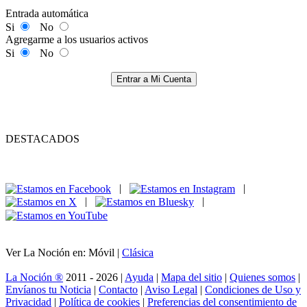
Entrada automática
Si
No
Agregarme a los usuarios activos
Si
No
Entrar a Mi Cuenta
DESTACADOS
|
|
|
|
Ver La Noción en: Móvil |
Clásica
La Noción ®
2011 - 2026 |
Ayuda
|
Mapa del sitio
|
Quienes somos
|
Envíanos tu Noticia
|
Contacto
|
Aviso Legal
|
Condiciones de Uso y
Privacidad
|
Política de cookies
|
Preferencias del consentimiento de