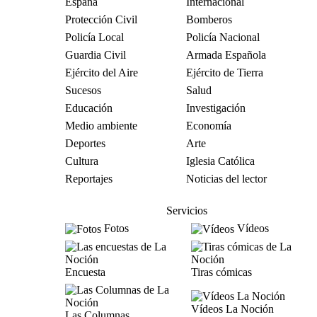
España
Internacional
Protección Civil
Bomberos
Policía Local
Policía Nacional
Guardia Civil
Armada Española
Ejército del Aire
Ejército de Tierra
Sucesos
Salud
Educación
Investigación
Medio ambiente
Economía
Deportes
Arte
Cultura
Iglesia Católica
Reportajes
Noticias del lector
Servicios
Fotos
Vídeos
Encuesta
Tiras cómicas
Vídeos La Noción
Las Columnas