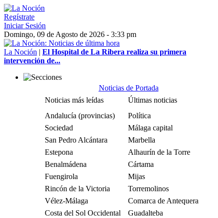
Regístrate
Iniciar Sesión
Domingo, 09 de Agosto de 2026 - 3:33 pm
La Noción
|
El Hospital de La Ribera realiza su primera
intervención de...
Noticias de Portada
Noticias más leídas
Últimas noticias
Andalucía (provincias)
Política
Sociedad
Málaga capital
San Pedro Alcántara
Marbella
Estepona
Alhaurín de la Torre
Benalmádena
Cártama
Fuengirola
Mijas
Rincón de la Victoria
Torremolinos
Vélez-Málaga
Comarca de Antequera
Costa del Sol Occidental
Guadalteba