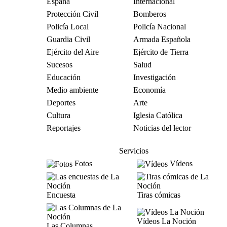
España
Internacional
Protección Civil
Bomberos
Policía Local
Policía Nacional
Guardia Civil
Armada Española
Ejército del Aire
Ejército de Tierra
Sucesos
Salud
Educación
Investigación
Medio ambiente
Economía
Deportes
Arte
Cultura
Iglesia Católica
Reportajes
Noticias del lector
Servicios
Fotos
Vídeos
Encuesta
Tiras cómicas
Vídeos La Noción
Las Columnas