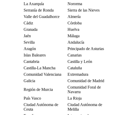
La Axarquía
Nororma
Serranía de Ronda
Sierra de las Nieves
Valle del Guadalhorce
Almería
Cádiz
Córdoba
Granada
Huelva
Jaén
Málaga
Sevilla
Andalucía
Aragón
Principado de Asturias
Islas Baleares
Canarias
Cantabria
Castilla y León
Castilla-La Mancha
Cataluña
Comunidad Valenciana
Extremadura
Galicia
Comunidad de Madrid
Comunidad Foral de
Región de Murcia
Navarra
País Vasco
La Rioja
Ciudad Autónoma de
Ciudad Autónoma de
Ceuta
Melilla