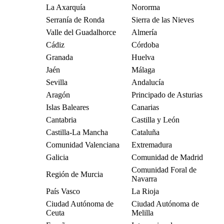
La Axarquía
Nororma
Serranía de Ronda
Sierra de las Nieves
Valle del Guadalhorce
Almería
Cádiz
Córdoba
Granada
Huelva
Jaén
Málaga
Sevilla
Andalucía
Aragón
Principado de Asturias
Islas Baleares
Canarias
Cantabria
Castilla y León
Castilla-La Mancha
Cataluña
Comunidad Valenciana
Extremadura
Galicia
Comunidad de Madrid
Comunidad Foral de
Región de Murcia
Navarra
País Vasco
La Rioja
Ciudad Autónoma de
Ciudad Autónoma de
Ceuta
Melilla