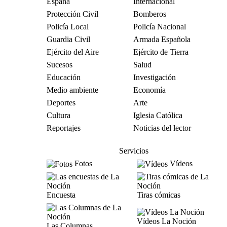
España
Internacional
Protección Civil
Bomberos
Policía Local
Policía Nacional
Guardia Civil
Armada Española
Ejército del Aire
Ejército de Tierra
Sucesos
Salud
Educación
Investigación
Medio ambiente
Economía
Deportes
Arte
Cultura
Iglesia Católica
Reportajes
Noticias del lector
Servicios
Fotos
Vídeos
Encuesta
Tiras cómicas
Vídeos La Noción
Las Columnas