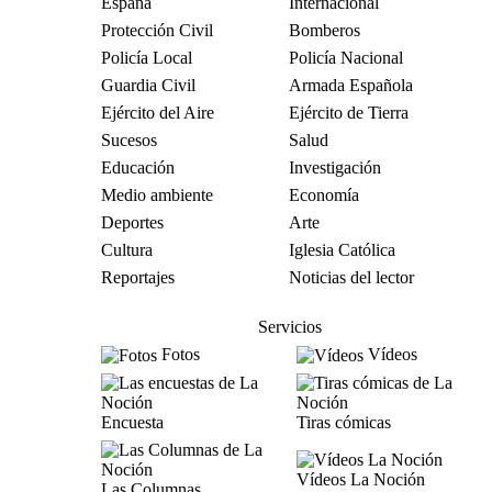
España
Internacional
Protección Civil
Bomberos
Policía Local
Policía Nacional
Guardia Civil
Armada Española
Ejército del Aire
Ejército de Tierra
Sucesos
Salud
Educación
Investigación
Medio ambiente
Economía
Deportes
Arte
Cultura
Iglesia Católica
Reportajes
Noticias del lector
Servicios
Fotos
Vídeos
Encuesta
Tiras cómicas
Vídeos La Noción
Las Columnas