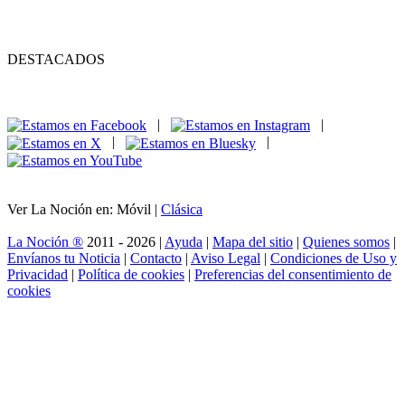
DESTACADOS
|
|
|
|
Ver La Noción en: Móvil |
Clásica
La Noción ®
2011 - 2026 |
Ayuda
|
Mapa del sitio
|
Quienes somos
|
Envíanos tu Noticia
|
Contacto
|
Aviso Legal
|
Condiciones de Uso y
Privacidad
|
Política de cookies
|
Preferencias del consentimiento de
cookies