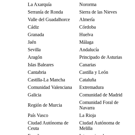
La Axarquía
Nororma
Serranía de Ronda
Sierra de las Nieves
Valle del Guadalhorce
Almería
Cádiz
Córdoba
Granada
Huelva
Jaén
Málaga
Sevilla
Andalucía
Aragón
Principado de Asturias
Islas Baleares
Canarias
Cantabria
Castilla y León
Castilla-La Mancha
Cataluña
Comunidad Valenciana
Extremadura
Galicia
Comunidad de Madrid
Comunidad Foral de
Región de Murcia
Navarra
País Vasco
La Rioja
Ciudad Autónoma de
Ciudad Autónoma de
Ceuta
Melilla