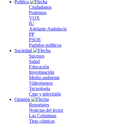
Política
Ciudadanos
Podemos
VOX
IU
Adelante Andalucía
PP
PSOE
Partidos políticos
Sociedad
Sucesos
Salud
Educación
Investigación
Medio ambiente
Videojuegos
Tecnología
Cine y televisión
Opinión
Reportajes
Noticias del lector
Las Columnas
Tiras cómicas