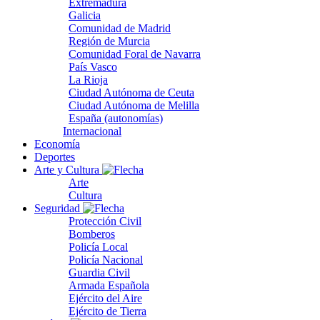
Extremadura
Galicia
Comunidad de Madrid
Región de Murcia
Comunidad Foral de Navarra
País Vasco
La Rioja
Ciudad Autónoma de Ceuta
Ciudad Autónoma de Melilla
España (autonomías)
Internacional
Economía
Deportes
Arte y Cultura
Arte
Cultura
Seguridad
Protección Civil
Bomberos
Policía Local
Policía Nacional
Guardia Civil
Armada Española
Ejército del Aire
Ejército de Tierra