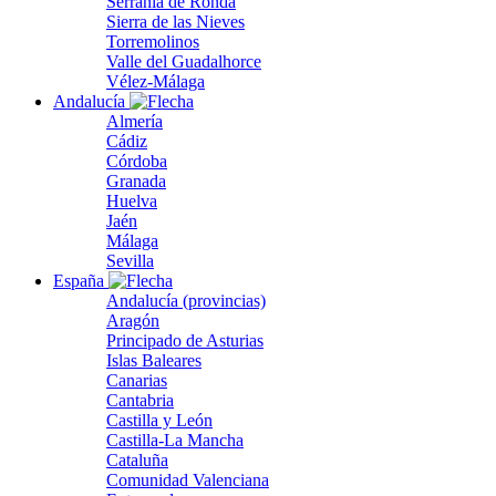
Serranía de Ronda
Sierra de las Nieves
Torremolinos
Valle del Guadalhorce
Vélez-Málaga
Andalucía
Almería
Cádiz
Córdoba
Granada
Huelva
Jaén
Málaga
Sevilla
España
Andalucía (provincias)
Aragón
Principado de Asturias
Islas Baleares
Canarias
Cantabria
Castilla y León
Castilla-La Mancha
Cataluña
Comunidad Valenciana