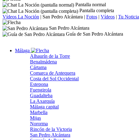
Pantalla normal
Pantalla completa
Vídeos La Noción
|
San Pedro Alcántara
|
Fotos
|
Vídeos
|
Tu Noticia
San Pedro Alcántara
Guía de San Pedro Alcántara
Málaga
Alhaurín de la Torre
Benalmádena
Cártama
Comarca de Antequera
Costa del Sol Occidental
Estepona
Fuengirola
Guadalteba
La Axarquía
Málaga capital
Marbella
Mijas
Nororma
Rincón de la Victoria
San Pedro Alcántara