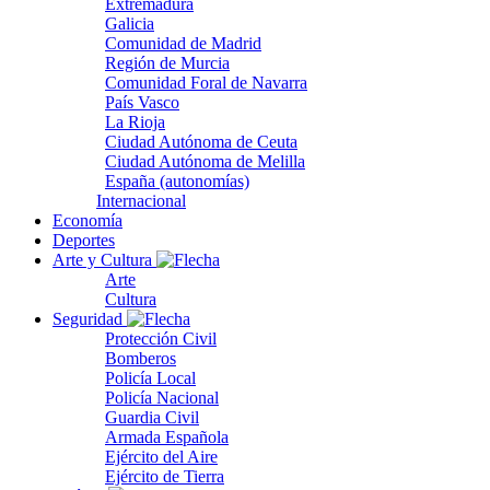
Extremadura
Galicia
Comunidad de Madrid
Región de Murcia
Comunidad Foral de Navarra
País Vasco
La Rioja
Ciudad Autónoma de Ceuta
Ciudad Autónoma de Melilla
España (autonomías)
Internacional
Economía
Deportes
Arte y Cultura
Arte
Cultura
Seguridad
Protección Civil
Bomberos
Policía Local
Policía Nacional
Guardia Civil
Armada Española
Ejército del Aire
Ejército de Tierra