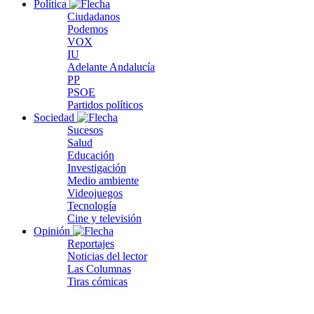
Política
Ciudadanos
Podemos
VOX
IU
Adelante Andalucía
PP
PSOE
Partidos políticos
Sociedad
Sucesos
Salud
Educación
Investigación
Medio ambiente
Videojuegos
Tecnología
Cine y televisión
Opinión
Reportajes
Noticias del lector
Las Columnas
Tiras cómicas