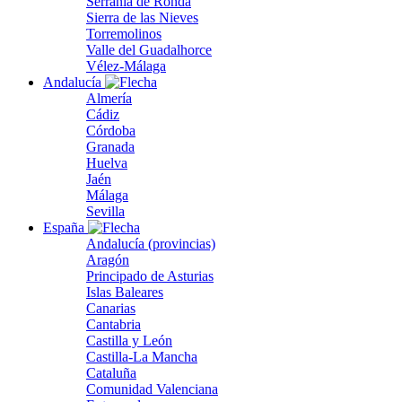
Serranía de Ronda
Sierra de las Nieves
Torremolinos
Valle del Guadalhorce
Vélez-Málaga
Andalucía
Almería
Cádiz
Córdoba
Granada
Huelva
Jaén
Málaga
Sevilla
España
Andalucía (provincias)
Aragón
Principado de Asturias
Islas Baleares
Canarias
Cantabria
Castilla y León
Castilla-La Mancha
Cataluña
Comunidad Valenciana