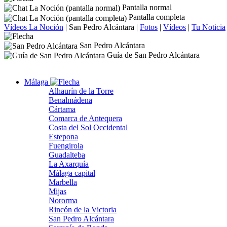
Pantalla normal
Pantalla completa
Vídeos La Noción
|
San Pedro Alcántara
|
Fotos
|
Vídeos
|
Tu Noticia
San Pedro Alcántara
Guía de San Pedro Alcántara
Málaga
Alhaurín de la Torre
Benalmádena
Cártama
Comarca de Antequera
Costa del Sol Occidental
Estepona
Fuengirola
Guadalteba
La Axarquía
Málaga capital
Marbella
Mijas
Nororma
Rincón de la Victoria
San Pedro Alcántara