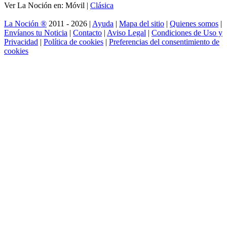
Ver La Noción en: Móvil |
Clásica
La Noción ®
2011 - 2026 |
Ayuda
|
Mapa del sitio
|
Quienes somos
|
Envíanos tu Noticia
|
Contacto
|
Aviso Legal
|
Condiciones de Uso y
Privacidad
|
Política de cookies
|
Preferencias del consentimiento de
cookies