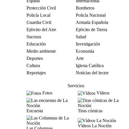
España
Internacional
Protección Civil
Bomberos
Policía Local
Policía Nacional
Guardia Civil
Armada Española
Ejército del Aire
Ejército de Tierra
Sucesos
Salud
Educación
Investigación
Medio ambiente
Economía
Deportes
Arte
Cultura
Iglesia Católica
Reportajes
Noticias del lector
Servicios
Fotos
Vídeos
Encuesta
Tiras cómicas
Vídeos La Noción
Las Columnas