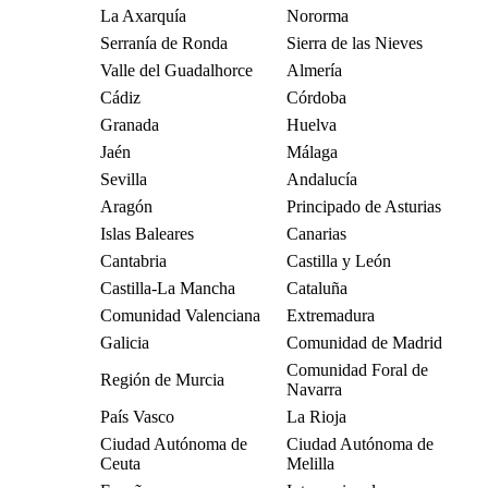
La Axarquía
Nororma
Serranía de Ronda
Sierra de las Nieves
Valle del Guadalhorce
Almería
Cádiz
Córdoba
Granada
Huelva
Jaén
Málaga
Sevilla
Andalucía
Aragón
Principado de Asturias
Islas Baleares
Canarias
Cantabria
Castilla y León
Castilla-La Mancha
Cataluña
Comunidad Valenciana
Extremadura
Galicia
Comunidad de Madrid
Comunidad Foral de
Región de Murcia
Navarra
País Vasco
La Rioja
Ciudad Autónoma de
Ciudad Autónoma de
Ceuta
Melilla