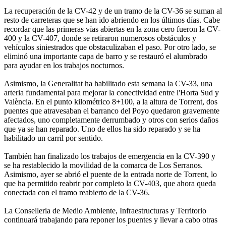
La recuperación de la CV-42 y de un tramo de la CV-36 se suman al
resto de carreteras que se han ido abriendo en los últimos días. Cabe
recordar que las primeras vías abiertas en la zona cero fueron la CV-
400 y la CV-407, donde se retiraron numerosos obstáculos y
vehículos siniestrados que obstaculizaban el paso. Por otro lado, se
eliminó una importante capa de barro y se restauró el alumbrado
para ayudar en los trabajos nocturnos.
Asimismo, la Generalitat ha habilitado esta semana la CV-33, una
arteria fundamental para mejorar la conectividad entre l'Horta Sud y
València. En el punto kilométrico 8+100, a la altura de Torrent, dos
puentes que atravesaban el barranco del Poyo quedaron gravemente
afectados, uno completamente derrumbado y otros con serios daños
que ya se han reparado. Uno de ellos ha sido reparado y se ha
habilitado un carril por sentido.
También han finalizado los trabajos de emergencia en la CV-390 y
se ha restablecido la movilidad de la comarca de Los Serranos.
Asimismo, ayer se abrió el puente de la entrada norte de Torrent, lo
que ha permitido reabrir por completo la CV-403, que ahora queda
conectada con el tramo reabierto de la CV-36.
La Conselleria de Medio Ambiente, Infraestructuras y Territorio
continuará trabajando para reponer los puentes y llevar a cabo otras