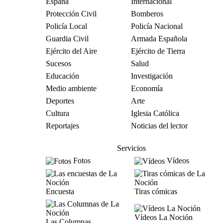
España
Internacional
Protección Civil
Bomberos
Policía Local
Policía Nacional
Guardia Civil
Armada Española
Ejército del Aire
Ejército de Tierra
Sucesos
Salud
Educación
Investigación
Medio ambiente
Economía
Deportes
Arte
Cultura
Iglesia Católica
Reportajes
Noticias del lector
Servicios
Fotos
Vídeos
Encuesta
Tiras cómicas
Vídeos La Noción
Las Columnas