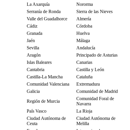
La Axarquía
Nororma
Serranía de Ronda
Sierra de las Nieves
Valle del Guadalhorce
Almería
Cádiz
Córdoba
Granada
Huelva
Jaén
Málaga
Sevilla
Andalucía
Aragón
Principado de Asturias
Islas Baleares
Canarias
Cantabria
Castilla y León
Castilla-La Mancha
Cataluña
Comunidad Valenciana
Extremadura
Galicia
Comunidad de Madrid
Comunidad Foral de
Región de Murcia
Navarra
País Vasco
La Rioja
Ciudad Autónoma de
Ciudad Autónoma de
Ceuta
Melilla