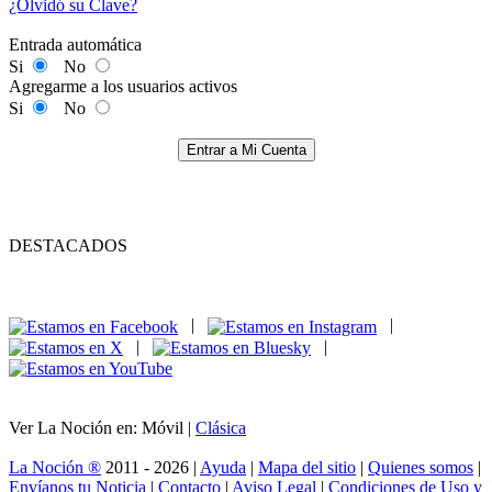
¿Olvidó su Clave?
Entrada automática
Si
No
Agregarme a los usuarios activos
Si
No
Entrar a Mi Cuenta
DESTACADOS
|
|
|
|
Ver La Noción en: Móvil |
Clásica
La Noción ®
2011 - 2026 |
Ayuda
|
Mapa del sitio
|
Quienes somos
|
Envíanos tu Noticia
|
Contacto
|
Aviso Legal
|
Condiciones de Uso y