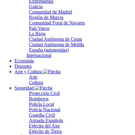
Extremadura
Galicia
Comunidad de Madrid
Región de Murcia
Comunidad Foral de Navarra
País Vasco
La Rioja
Ciudad Autónoma de Ceuta
Ciudad Autónoma de Melilla
España (autonomías)
Internacional
Economía
Deportes
Arte y Cultura
Arte
Cultura
Seguridad
Protección Civil
Bomberos
Policía Local
Policía Nacional
Guardia Civil
Armada Española
Ejército del Aire
Ejército de Tierra