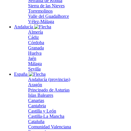
Serranía de Ronda
Sierra de las Nieves
Torremolinos
Valle del Guadalhorce
Vélez-Málaga
Andalucía
Almería
Cádiz
Córdoba
Granada
Huelva
Jaén
Málaga
Sevilla
España
Andalucía (provincias)
Aragón
Principado de Asturias
Islas Baleares
Canarias
Cantabria
Castilla y León
Castilla-La Mancha
Cataluña
Comunidad Valenciana