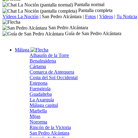
Pantalla normal
Pantalla completa
Vídeos La Noción
|
San Pedro Alcántara
|
Fotos
|
Vídeos
|
Tu Noticia
San Pedro Alcántara
Guía de San Pedro Alcántara
Málaga
Alhaurín de la Torre
Benalmádena
Cártama
Comarca de Antequera
Costa del Sol Occidental
Estepona
Fuengirola
Guadalteba
La Axarquía
Málaga capital
Marbella
Mijas
Nororma
Rincón de la Victoria
San Pedro Alcántara