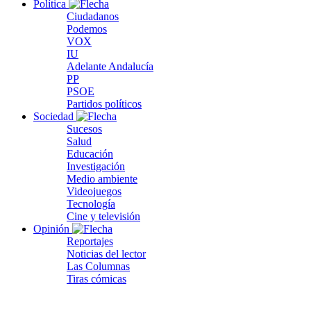
Política
Ciudadanos
Podemos
VOX
IU
Adelante Andalucía
PP
PSOE
Partidos políticos
Sociedad
Sucesos
Salud
Educación
Investigación
Medio ambiente
Videojuegos
Tecnología
Cine y televisión
Opinión
Reportajes
Noticias del lector
Las Columnas
Tiras cómicas