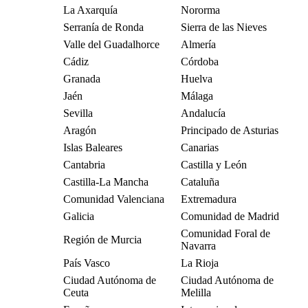
La Axarquía
Nororma
Serranía de Ronda
Sierra de las Nieves
Valle del Guadalhorce
Almería
Cádiz
Córdoba
Granada
Huelva
Jaén
Málaga
Sevilla
Andalucía
Aragón
Principado de Asturias
Islas Baleares
Canarias
Cantabria
Castilla y León
Castilla-La Mancha
Cataluña
Comunidad Valenciana
Extremadura
Galicia
Comunidad de Madrid
Comunidad Foral de
Región de Murcia
Navarra
País Vasco
La Rioja
Ciudad Autónoma de
Ciudad Autónoma de
Ceuta
Melilla