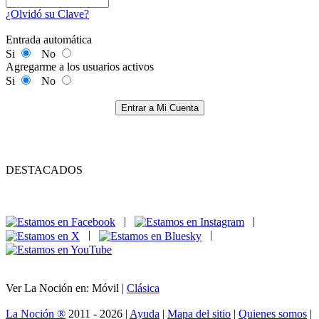
¿Olvidó su Clave?
Entrada automática
Si
No
Agregarme a los usuarios activos
Si
No
Entrar a Mi Cuenta
DESTACADOS
|
|
|
|
Ver La Noción en: Móvil |
Clásica
La Noción ®
2011 - 2026 |
Ayuda
|
Mapa del sitio
|
Quienes somos
|