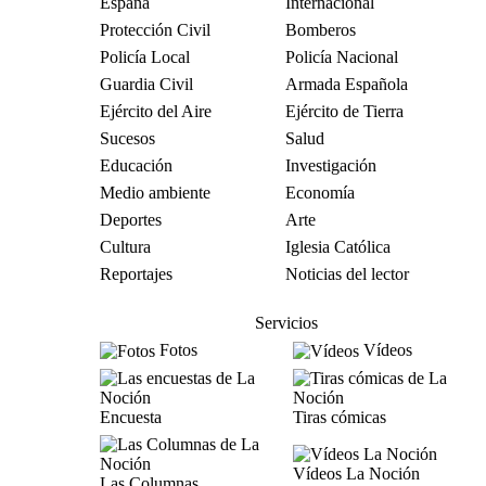
España
Internacional
Protección Civil
Bomberos
Policía Local
Policía Nacional
Guardia Civil
Armada Española
Ejército del Aire
Ejército de Tierra
Sucesos
Salud
Educación
Investigación
Medio ambiente
Economía
Deportes
Arte
Cultura
Iglesia Católica
Reportajes
Noticias del lector
Servicios
Fotos
Vídeos
Encuesta
Tiras cómicas
Vídeos La Noción
Las Columnas