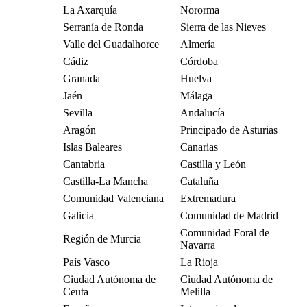
La Axarquía
Nororma
Serranía de Ronda
Sierra de las Nieves
Valle del Guadalhorce
Almería
Cádiz
Córdoba
Granada
Huelva
Jaén
Málaga
Sevilla
Andalucía
Aragón
Principado de Asturias
Islas Baleares
Canarias
Cantabria
Castilla y León
Castilla-La Mancha
Cataluña
Comunidad Valenciana
Extremadura
Galicia
Comunidad de Madrid
Comunidad Foral de
Región de Murcia
Navarra
País Vasco
La Rioja
Ciudad Autónoma de
Ciudad Autónoma de
Ceuta
Melilla