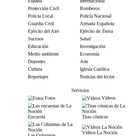
España
Internacional
Protección Civil
Bomberos
Policía Local
Policía Nacional
Guardia Civil
Armada Española
Ejército del Aire
Ejército de Tierra
Sucesos
Salud
Educación
Investigación
Medio ambiente
Economía
Deportes
Arte
Cultura
Iglesia Católica
Reportajes
Noticias del lector
Servicios
Fotos
Vídeos
Encuesta
Tiras cómicas
Vídeos La Noción
Las Columnas