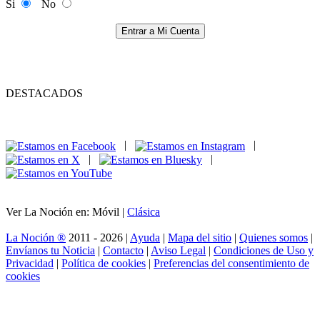
Si
No
Entrar a Mi Cuenta
DESTACADOS
|
|
|
|
Ver La Noción en: Móvil |
Clásica
La Noción ®
2011 - 2026 |
Ayuda
|
Mapa del sitio
|
Quienes somos
|
Envíanos tu Noticia
|
Contacto
|
Aviso Legal
|
Condiciones de Uso y
Privacidad
|
Política de cookies
|
Preferencias del consentimiento de
cookies