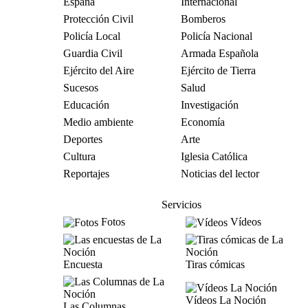
España
Internacional
Protección Civil
Bomberos
Policía Local
Policía Nacional
Guardia Civil
Armada Española
Ejército del Aire
Ejército de Tierra
Sucesos
Salud
Educación
Investigación
Medio ambiente
Economía
Deportes
Arte
Cultura
Iglesia Católica
Reportajes
Noticias del lector
Servicios
Fotos
Vídeos
Encuesta
Tiras cómicas
Vídeos La Noción
Las Columnas