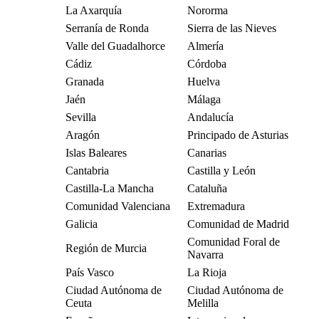
La Axarquía
Nororma
Serranía de Ronda
Sierra de las Nieves
Valle del Guadalhorce
Almería
Cádiz
Córdoba
Granada
Huelva
Jaén
Málaga
Sevilla
Andalucía
Aragón
Principado de Asturias
Islas Baleares
Canarias
Cantabria
Castilla y León
Castilla-La Mancha
Cataluña
Comunidad Valenciana
Extremadura
Galicia
Comunidad de Madrid
Comunidad Foral de
Región de Murcia
Navarra
País Vasco
La Rioja
Ciudad Autónoma de
Ciudad Autónoma de
Ceuta
Melilla