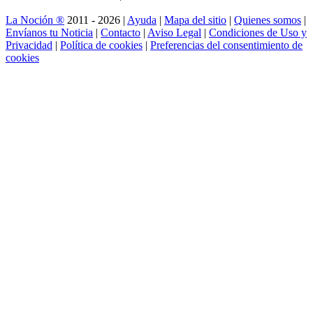
La Noción ®
2011 - 2026 |
Ayuda
|
Mapa del sitio
|
Quienes somos
|
Envíanos tu Noticia
|
Contacto
|
Aviso Legal
|
Condiciones de Uso y
Privacidad
|
Política de cookies
|
Preferencias del consentimiento de
cookies