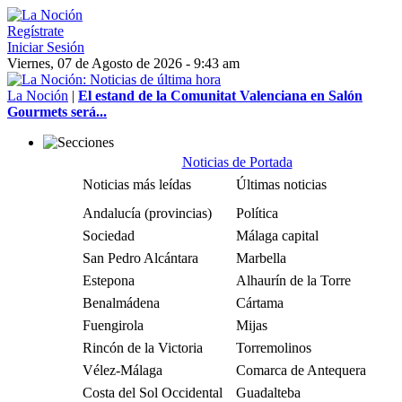
Regístrate
Iniciar Sesión
Viernes, 07 de Agosto de 2026 - 9:43 am
La Noción
|
El estand de la Comunitat Valenciana en Salón
Gourmets será...
Noticias de Portada
Noticias más leídas
Últimas noticias
Andalucía (provincias)
Política
Sociedad
Málaga capital
San Pedro Alcántara
Marbella
Estepona
Alhaurín de la Torre
Benalmádena
Cártama
Fuengirola
Mijas
Rincón de la Victoria
Torremolinos
Vélez-Málaga
Comarca de Antequera
Costa del Sol Occidental
Guadalteba