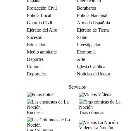
España
Internacional
Protección Civil
Bomberos
Policía Local
Policía Nacional
Guardia Civil
Armada Española
Ejército del Aire
Ejército de Tierra
Sucesos
Salud
Educación
Investigación
Medio ambiente
Economía
Deportes
Arte
Cultura
Iglesia Católica
Reportajes
Noticias del lector
Servicios
Fotos
Vídeos
Encuesta
Tiras cómicas
Vídeos La Noción
Las Columnas