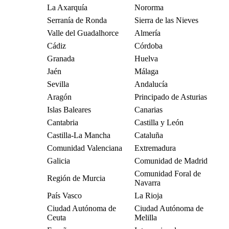
La Axarquía
Nororma
Serranía de Ronda
Sierra de las Nieves
Valle del Guadalhorce
Almería
Cádiz
Córdoba
Granada
Huelva
Jaén
Málaga
Sevilla
Andalucía
Aragón
Principado de Asturias
Islas Baleares
Canarias
Cantabria
Castilla y León
Castilla-La Mancha
Cataluña
Comunidad Valenciana
Extremadura
Galicia
Comunidad de Madrid
Comunidad Foral de
Región de Murcia
Navarra
País Vasco
La Rioja
Ciudad Autónoma de
Ciudad Autónoma de
Ceuta
Melilla