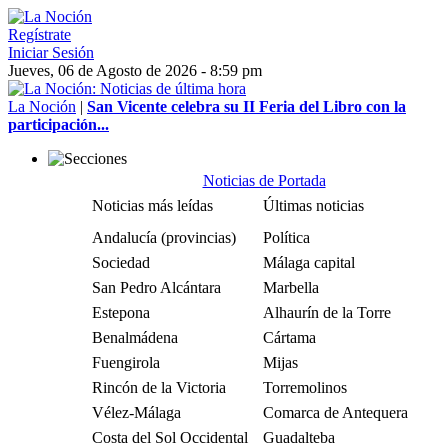
Regístrate
Iniciar Sesión
Jueves, 06 de Agosto de 2026 - 8:59 pm
La Noción
|
San Vicente celebra su II Feria del Libro con la
participación...
Noticias de Portada
Noticias más leídas
Últimas noticias
Andalucía (provincias)
Política
Sociedad
Málaga capital
San Pedro Alcántara
Marbella
Estepona
Alhaurín de la Torre
Benalmádena
Cártama
Fuengirola
Mijas
Rincón de la Victoria
Torremolinos
Vélez-Málaga
Comarca de Antequera
Costa del Sol Occidental
Guadalteba