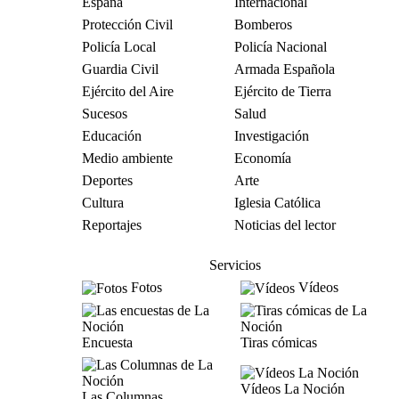
España
Internacional
Protección Civil
Bomberos
Policía Local
Policía Nacional
Guardia Civil
Armada Española
Ejército del Aire
Ejército de Tierra
Sucesos
Salud
Educación
Investigación
Medio ambiente
Economía
Deportes
Arte
Cultura
Iglesia Católica
Reportajes
Noticias del lector
Servicios
Fotos
Vídeos
Encuesta
Tiras cómicas
Vídeos La Noción
Las Columnas