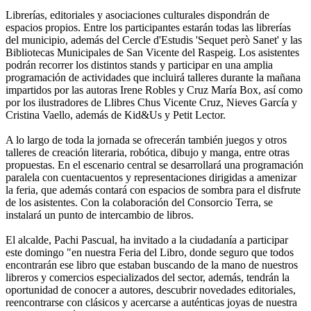
Librerías, editoriales y asociaciones culturales dispondrán de
espacios propios. Entre los participantes estarán todas las librerías
del municipio, además del Cercle d'Estudis 'Sequet però Sanet' y las
Bibliotecas Municipales de San Vicente del Raspeig. Los asistentes
podrán recorrer los distintos stands y participar en una amplia
programación de actividades que incluirá talleres durante la mañana
impartidos por las autoras Irene Robles y Cruz María Box, así como
por los ilustradores de Llibres Chus Vicente Cruz, Nieves García y
Cristina Vaello, además de Kid&Us y Petit Lector.
A lo largo de toda la jornada se ofrecerán también juegos y otros
talleres de creación literaria, robótica, dibujo y manga, entre otras
propuestas. En el escenario central se desarrollará una programación
paralela con cuentacuentos y representaciones dirigidas a amenizar
la feria, que además contará con espacios de sombra para el disfrute
de los asistentes. Con la colaboración del Consorcio Terra, se
instalará un punto de intercambio de libros.
El alcalde, Pachi Pascual, ha invitado a la ciudadanía a participar
este domingo "en nuestra Feria del Libro, donde seguro que todos
encontrarán ese libro que estaban buscando de la mano de nuestros
libreros y comercios especializados del sector, además, tendrán la
oportunidad de conocer a autores, descubrir novedades editoriales,
reencontrarse con clásicos y acercarse a auténticas joyas de nuestra