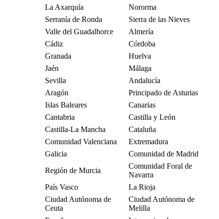
La Axarquía
Nororma
Serranía de Ronda
Sierra de las Nieves
Valle del Guadalhorce
Almería
Cádiz
Córdoba
Granada
Huelva
Jaén
Málaga
Sevilla
Andalucía
Aragón
Principado de Asturias
Islas Baleares
Canarias
Cantabria
Castilla y León
Castilla-La Mancha
Cataluña
Comunidad Valenciana
Extremadura
Galicia
Comunidad de Madrid
Comunidad Foral de
Región de Murcia
Navarra
País Vasco
La Rioja
Ciudad Autónoma de
Ciudad Autónoma de
Ceuta
Melilla