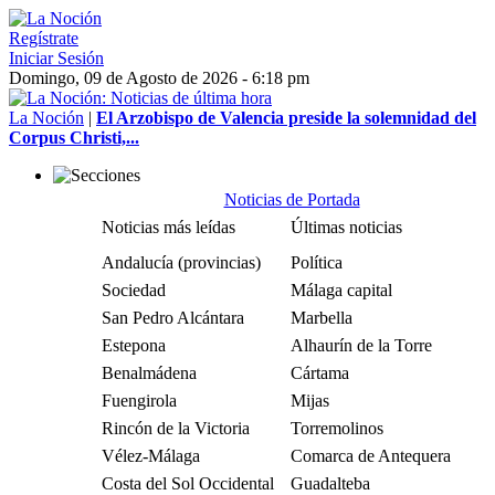
Regístrate
Iniciar Sesión
Domingo, 09 de Agosto de 2026 - 6:18 pm
La Noción
|
El Arzobispo de Valencia preside la solemnidad del
Corpus Christi,...
Noticias de Portada
Noticias más leídas
Últimas noticias
Andalucía (provincias)
Política
Sociedad
Málaga capital
San Pedro Alcántara
Marbella
Estepona
Alhaurín de la Torre
Benalmádena
Cártama
Fuengirola
Mijas
Rincón de la Victoria
Torremolinos
Vélez-Málaga
Comarca de Antequera
Costa del Sol Occidental
Guadalteba