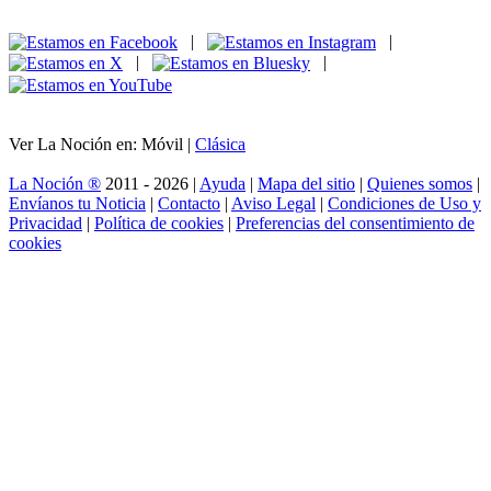
|
|
|
|
Ver La Noción en: Móvil |
Clásica
La Noción ®
2011 - 2026 |
Ayuda
|
Mapa del sitio
|
Quienes somos
|
Envíanos tu Noticia
|
Contacto
|
Aviso Legal
|
Condiciones de Uso y
Privacidad
|
Política de cookies
|
Preferencias del consentimiento de
cookies