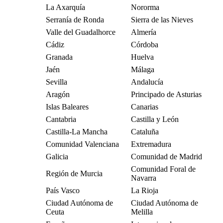
La Axarquía
Nororma
Serranía de Ronda
Sierra de las Nieves
Valle del Guadalhorce
Almería
Cádiz
Córdoba
Granada
Huelva
Jaén
Málaga
Sevilla
Andalucía
Aragón
Principado de Asturias
Islas Baleares
Canarias
Cantabria
Castilla y León
Castilla-La Mancha
Cataluña
Comunidad Valenciana
Extremadura
Galicia
Comunidad de Madrid
Comunidad Foral de
Región de Murcia
Navarra
País Vasco
La Rioja
Ciudad Autónoma de
Ciudad Autónoma de
Ceuta
Melilla