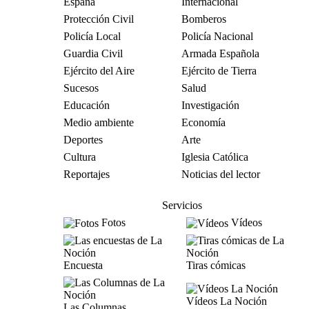
España
Internacional
Protección Civil
Bomberos
Policía Local
Policía Nacional
Guardia Civil
Armada Española
Ejército del Aire
Ejército de Tierra
Sucesos
Salud
Educación
Investigación
Medio ambiente
Economía
Deportes
Arte
Cultura
Iglesia Católica
Reportajes
Noticias del lector
Servicios
Fotos
Vídeos
Encuesta
Tiras cómicas
Vídeos La Noción
Las Columnas