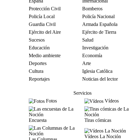
España
Internacional
Protección Civil
Bomberos
Policía Local
Policía Nacional
Guardia Civil
Armada Española
Ejército del Aire
Ejército de Tierra
Sucesos
Salud
Educación
Investigación
Medio ambiente
Economía
Deportes
Arte
Cultura
Iglesia Católica
Reportajes
Noticias del lector
Servicios
Fotos
Vídeos
Encuesta
Tiras cómicas
Vídeos La Noción
Las Columnas