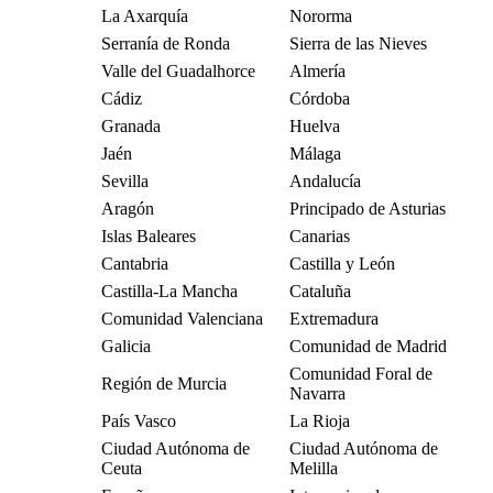
La Axarquía
Nororma
Serranía de Ronda
Sierra de las Nieves
Valle del Guadalhorce
Almería
Cádiz
Córdoba
Granada
Huelva
Jaén
Málaga
Sevilla
Andalucía
Aragón
Principado de Asturias
Islas Baleares
Canarias
Cantabria
Castilla y León
Castilla-La Mancha
Cataluña
Comunidad Valenciana
Extremadura
Galicia
Comunidad de Madrid
Comunidad Foral de
Región de Murcia
Navarra
País Vasco
La Rioja
Ciudad Autónoma de
Ciudad Autónoma de
Ceuta
Melilla