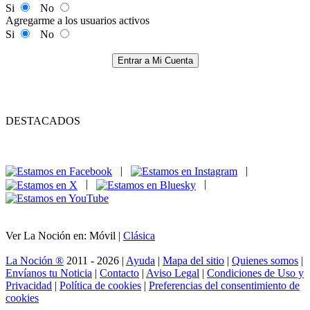
Si
No
Agregarme a los usuarios activos
Si
No
Entrar a Mi Cuenta
DESTACADOS
|
|
|
|
Ver La Noción en: Móvil |
Clásica
La Noción ®
2011 - 2026 |
Ayuda
|
Mapa del sitio
|
Quienes somos
|
Envíanos tu Noticia
|
Contacto
|
Aviso Legal
|
Condiciones de Uso y
Privacidad
|
Política de cookies
|
Preferencias del consentimiento de
cookies