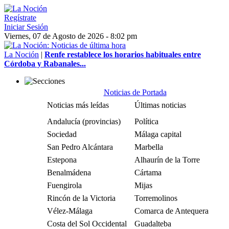
Regístrate
Iniciar Sesión
Viernes, 07 de Agosto de 2026 - 8:02 pm
La Noción
|
Renfe restablece los horarios habituales entre
Córdoba y Rabanales...
Noticias de Portada
Noticias más leídas
Últimas noticias
Andalucía (provincias)
Política
Sociedad
Málaga capital
San Pedro Alcántara
Marbella
Estepona
Alhaurín de la Torre
Benalmádena
Cártama
Fuengirola
Mijas
Rincón de la Victoria
Torremolinos
Vélez-Málaga
Comarca de Antequera
Costa del Sol Occidental
Guadalteba