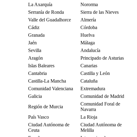
La Axarquía
Nororma
Serranía de Ronda
Sierra de las Nieves
Valle del Guadalhorce
Almería
Cádiz
Córdoba
Granada
Huelva
Jaén
Málaga
Sevilla
Andalucía
Aragón
Principado de Asturias
Islas Baleares
Canarias
Cantabria
Castilla y León
Castilla-La Mancha
Cataluña
Comunidad Valenciana
Extremadura
Galicia
Comunidad de Madrid
Comunidad Foral de
Región de Murcia
Navarra
País Vasco
La Rioja
Ciudad Autónoma de
Ciudad Autónoma de
Ceuta
Melilla