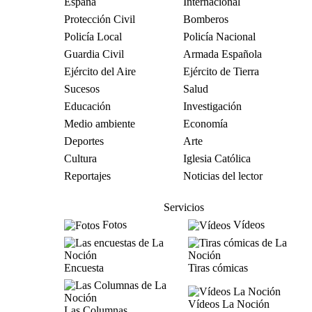
España
Internacional
Protección Civil
Bomberos
Policía Local
Policía Nacional
Guardia Civil
Armada Española
Ejército del Aire
Ejército de Tierra
Sucesos
Salud
Educación
Investigación
Medio ambiente
Economía
Deportes
Arte
Cultura
Iglesia Católica
Reportajes
Noticias del lector
Servicios
Fotos
Vídeos
Encuesta
Tiras cómicas
Vídeos La Noción
Las Columnas