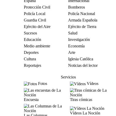
España
Internacional
Protección Civil
Bomberos
Policía Local
Policía Nacional
Guardia Civil
Armada Española
Ejército del Aire
Ejército de Tierra
Sucesos
Salud
Educación
Investigación
Medio ambiente
Economía
Deportes
Arte
Cultura
Iglesia Católica
Reportajes
Noticias del lector
Servicios
Fotos
Vídeos
Encuesta
Tiras cómicas
Vídeos La Noción
Las Columnas