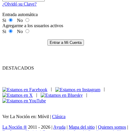
¿Olvidó su Clave?
Entrada automática
Si
No
Agregarme a los usuarios activos
Si
No
Entrar a Mi Cuenta
DESTACADOS
|
|
|
|
Ver La Noción en: Móvil |
Clásica
La Noción ®
2011 - 2026 |
Ayuda
|
Mapa del sitio
|
Quienes somos
|