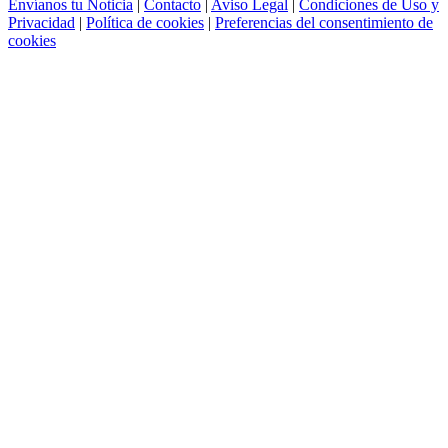
Envíanos tu Noticia
|
Contacto
|
Aviso Legal
|
Condiciones de Uso y
Privacidad
|
Política de cookies
|
Preferencias del consentimiento de
cookies