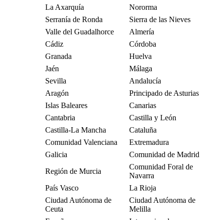
La Axarquía
Nororma
Serranía de Ronda
Sierra de las Nieves
Valle del Guadalhorce
Almería
Cádiz
Córdoba
Granada
Huelva
Jaén
Málaga
Sevilla
Andalucía
Aragón
Principado de Asturias
Islas Baleares
Canarias
Cantabria
Castilla y León
Castilla-La Mancha
Cataluña
Comunidad Valenciana
Extremadura
Galicia
Comunidad de Madrid
Comunidad Foral de
Región de Murcia
Navarra
País Vasco
La Rioja
Ciudad Autónoma de
Ciudad Autónoma de
Ceuta
Melilla