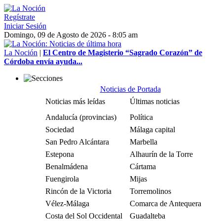
Regístrate
Iniciar Sesión
Domingo, 09 de Agosto de 2026 - 8:05 am
La Noción
|
El Centro de Magisterio “Sagrado Corazón” de
Córdoba envía ayuda...
Noticias de Portada
Noticias más leídas
Últimas noticias
Andalucía (provincias)
Política
Sociedad
Málaga capital
San Pedro Alcántara
Marbella
Estepona
Alhaurín de la Torre
Benalmádena
Cártama
Fuengirola
Mijas
Rincón de la Victoria
Torremolinos
Vélez-Málaga
Comarca de Antequera
Costa del Sol Occidental
Guadalteba