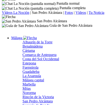
Pantalla normal
Pantalla completa
Vídeos La Noción
|
San Pedro Alcántara
|
Fotos
|
Vídeos
|
Tu Noticia
San Pedro Alcántara
Guía de San Pedro Alcántara
Málaga
Alhaurín de la Torre
Benalmádena
Cártama
Comarca de Antequera
Costa del Sol Occidental
Estepona
Fuengirola
Guadalteba
La Axarquía
Málaga capital
Marbella
Mijas
Nororma
Rincón de la Victoria
San Pedro Alcántara