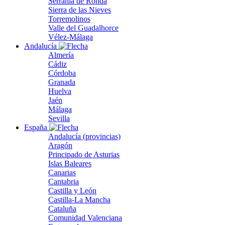
Serranía de Ronda
Sierra de las Nieves
Torremolinos
Valle del Guadalhorce
Vélez-Málaga
Andalucía
Almería
Cádiz
Córdoba
Granada
Huelva
Jaén
Málaga
Sevilla
España
Andalucía (provincias)
Aragón
Principado de Asturias
Islas Baleares
Canarias
Cantabria
Castilla y León
Castilla-La Mancha
Cataluña
Comunidad Valenciana