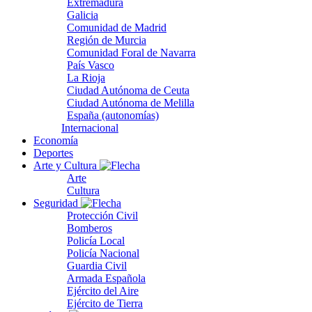
Extremadura
Galicia
Comunidad de Madrid
Región de Murcia
Comunidad Foral de Navarra
País Vasco
La Rioja
Ciudad Autónoma de Ceuta
Ciudad Autónoma de Melilla
España (autonomías)
Internacional
Economía
Deportes
Arte y Cultura
Arte
Cultura
Seguridad
Protección Civil
Bomberos
Policía Local
Policía Nacional
Guardia Civil
Armada Española
Ejército del Aire
Ejército de Tierra