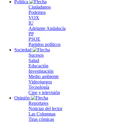
Política
Ciudadanos
Podemos
VOX
IU
Adelante Andalucía
PP
PSOE
Partidos políticos
Sociedad
Sucesos
Salud
Educación
Investigación
Medio ambiente
Videojuegos
Tecnología
Cine y televisión
Opinión
Reportajes
Noticias del lector
Las Columnas
Tiras cómicas