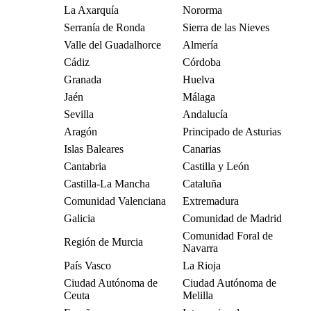
La Axarquía
Nororma
Serranía de Ronda
Sierra de las Nieves
Valle del Guadalhorce
Almería
Cádiz
Córdoba
Granada
Huelva
Jaén
Málaga
Sevilla
Andalucía
Aragón
Principado de Asturias
Islas Baleares
Canarias
Cantabria
Castilla y León
Castilla-La Mancha
Cataluña
Comunidad Valenciana
Extremadura
Galicia
Comunidad de Madrid
Comunidad Foral de
Región de Murcia
Navarra
País Vasco
La Rioja
Ciudad Autónoma de
Ciudad Autónoma de
Ceuta
Melilla