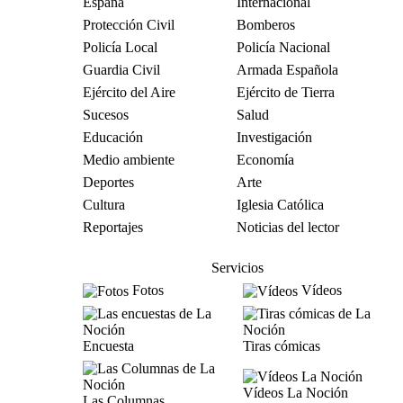
España
Internacional
Protección Civil
Bomberos
Policía Local
Policía Nacional
Guardia Civil
Armada Española
Ejército del Aire
Ejército de Tierra
Sucesos
Salud
Educación
Investigación
Medio ambiente
Economía
Deportes
Arte
Cultura
Iglesia Católica
Reportajes
Noticias del lector
Servicios
Fotos
Vídeos
Encuesta
Tiras cómicas
Vídeos La Noción
Las Columnas