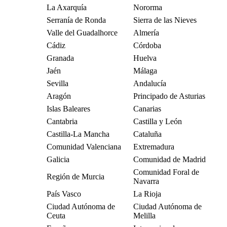
La Axarquía
Nororma
Serranía de Ronda
Sierra de las Nieves
Valle del Guadalhorce
Almería
Cádiz
Córdoba
Granada
Huelva
Jaén
Málaga
Sevilla
Andalucía
Aragón
Principado de Asturias
Islas Baleares
Canarias
Cantabria
Castilla y León
Castilla-La Mancha
Cataluña
Comunidad Valenciana
Extremadura
Galicia
Comunidad de Madrid
Comunidad Foral de
Región de Murcia
Navarra
País Vasco
La Rioja
Ciudad Autónoma de
Ciudad Autónoma de
Ceuta
Melilla