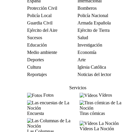
España
Internacional
Protección Civil
Bomberos
Policía Local
Policía Nacional
Guardia Civil
Armada Española
Ejército del Aire
Ejército de Tierra
Sucesos
Salud
Educación
Investigación
Medio ambiente
Economía
Deportes
Arte
Cultura
Iglesia Católica
Reportajes
Noticias del lector
Servicios
Fotos
Vídeos
Encuesta
Tiras cómicas
Vídeos La Noción
Las Columnas