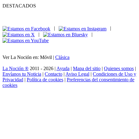
DESTACADOS
|
|
|
|
Ver La Noción en: Móvil |
Clásica
La Noción ®
2011 - 2026 |
Ayuda
|
Mapa del sitio
|
Quienes somos
|
Envíanos tu Noticia
|
Contacto
|
Aviso Legal
|
Condiciones de Uso y
Privacidad
|
Política de cookies
|
Preferencias del consentimiento de
cookies