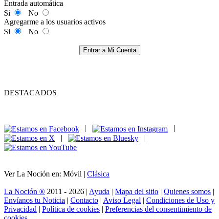
Entrada automática
Si
No
Agregarme a los usuarios activos
Si
No
Entrar a Mi Cuenta
DESTACADOS
|
|
|
|
Ver La Noción en: Móvil |
Clásica
La Noción ®
2011 - 2026 |
Ayuda
|
Mapa del sitio
|
Quienes somos
|
Envíanos tu Noticia
|
Contacto
|
Aviso Legal
|
Condiciones de Uso y
Privacidad
|
Política de cookies
|
Preferencias del consentimiento de
cookies