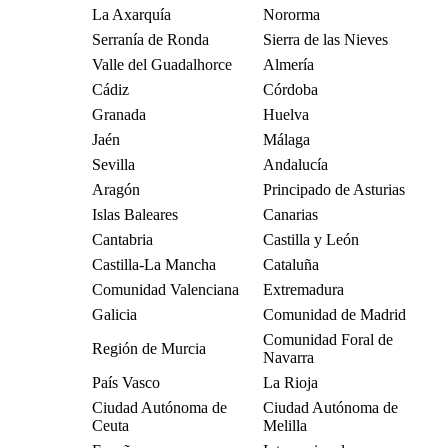
La Axarquía
Nororma
Serranía de Ronda
Sierra de las Nieves
Valle del Guadalhorce
Almería
Cádiz
Córdoba
Granada
Huelva
Jaén
Málaga
Sevilla
Andalucía
Aragón
Principado de Asturias
Islas Baleares
Canarias
Cantabria
Castilla y León
Castilla-La Mancha
Cataluña
Comunidad Valenciana
Extremadura
Galicia
Comunidad de Madrid
Comunidad Foral de
Región de Murcia
Navarra
País Vasco
La Rioja
Ciudad Autónoma de
Ciudad Autónoma de
Ceuta
Melilla