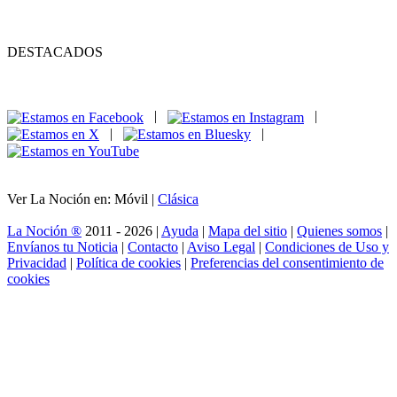
DESTACADOS
|
|
|
|
Ver La Noción en: Móvil |
Clásica
La Noción ®
2011 - 2026 |
Ayuda
|
Mapa del sitio
|
Quienes somos
|
Envíanos tu Noticia
|
Contacto
|
Aviso Legal
|
Condiciones de Uso y
Privacidad
|
Política de cookies
|
Preferencias del consentimiento de
cookies