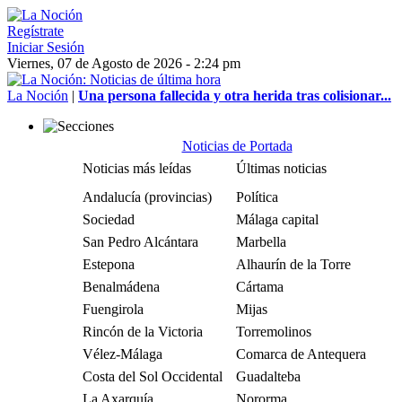
Regístrate
Iniciar Sesión
Viernes, 07 de Agosto de 2026 - 2:24 pm
La Noción
|
Una persona fallecida y otra herida tras colisionar...
Noticias de Portada
Noticias más leídas
Últimas noticias
Andalucía (provincias)
Política
Sociedad
Málaga capital
San Pedro Alcántara
Marbella
Estepona
Alhaurín de la Torre
Benalmádena
Cártama
Fuengirola
Mijas
Rincón de la Victoria
Torremolinos
Vélez-Málaga
Comarca de Antequera
Costa del Sol Occidental
Guadalteba
La Axarquía
Nororma