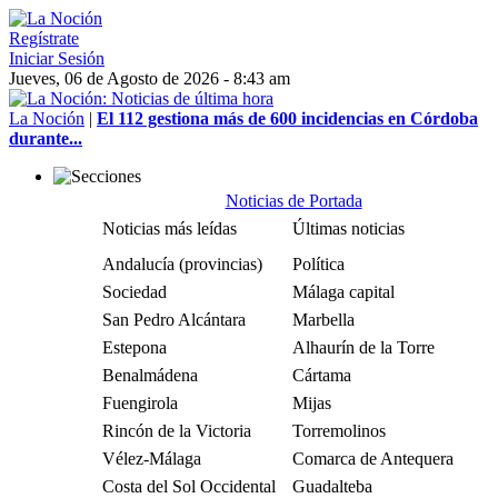
Regístrate
Iniciar Sesión
Jueves, 06 de Agosto de 2026 - 8:43 am
La Noción
|
El 112 gestiona más de 600 incidencias en Córdoba
durante...
Noticias de Portada
Noticias más leídas
Últimas noticias
Andalucía (provincias)
Política
Sociedad
Málaga capital
San Pedro Alcántara
Marbella
Estepona
Alhaurín de la Torre
Benalmádena
Cártama
Fuengirola
Mijas
Rincón de la Victoria
Torremolinos
Vélez-Málaga
Comarca de Antequera
Costa del Sol Occidental
Guadalteba