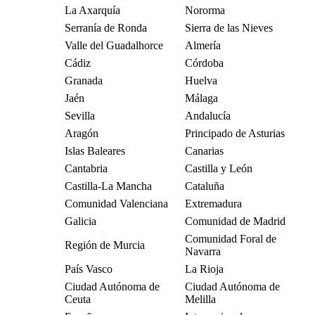
La Axarquía
Nororma
Serranía de Ronda
Sierra de las Nieves
Valle del Guadalhorce
Almería
Cádiz
Córdoba
Granada
Huelva
Jaén
Málaga
Sevilla
Andalucía
Aragón
Principado de Asturias
Islas Baleares
Canarias
Cantabria
Castilla y León
Castilla-La Mancha
Cataluña
Comunidad Valenciana
Extremadura
Galicia
Comunidad de Madrid
Comunidad Foral de
Región de Murcia
Navarra
País Vasco
La Rioja
Ciudad Autónoma de
Ciudad Autónoma de
Ceuta
Melilla