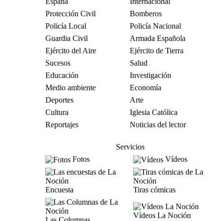
España
Internacional
Protección Civil
Bomberos
Policía Local
Policía Nacional
Guardia Civil
Armada Española
Ejército del Aire
Ejército de Tierra
Sucesos
Salud
Educación
Investigación
Medio ambiente
Economía
Deportes
Arte
Cultura
Iglesia Católica
Reportajes
Noticias del lector
Servicios
Fotos
Vídeos
Encuesta
Tiras cómicas
Vídeos La Noción
Las Columnas